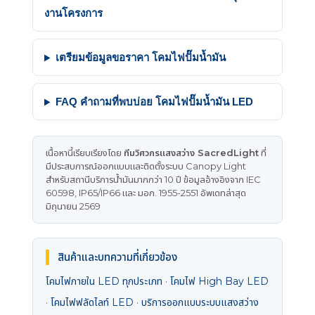
งานโครงการ
เตรียมข้อมูลขอราคา โคมไฟปั๊มน้ำมัน
FAQ คำถามที่พบบ่อย โคมไฟปั๊มน้ำมัน LED
เนื้อหานี้เรียบเรียงโดย
ทีมวิศวกรแสงสว่าง SacredLight
ที่
มีประสบการณ์ออกแบบและติดตั้งระบบ Canopy Light
สำหรับสถานีบริการน้ำมันมากกว่า 10 ปี ข้อมูลอ้างอิงจาก IEC
60598, IP65/IP66 และ มอก. 1955-2551 อัพเดทล่าสุด
มิถุนายน 2569
สินค้าและบทความที่เกี่ยวข้อง
โคมไฟภายใน LED ทุกประเภท
·
โคมไฟ High Bay LED
·
โคมไฟฟลัดไลท์ LED
·
บริการออกแบบระบบแสงสว่าง