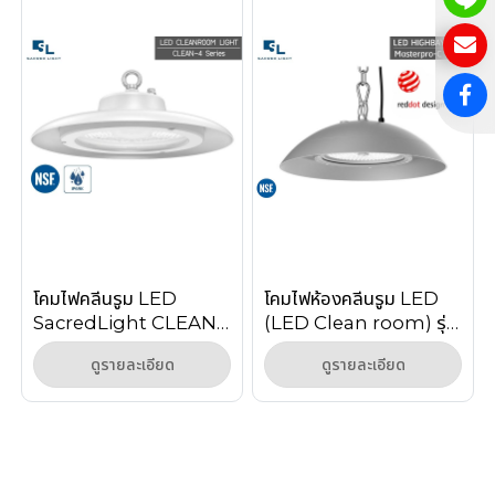
โคมไฟคลีนรูม LED
โคมไฟห้องคลีนรูม LED
SacredLight CLEAN-
(LED Clean room) รุ่น
4 Series — 165 lm/W
MASTERPRO-C
ดูรายละเอียด
ดูรายละเอียด
IP69K มาตรฐาน NSF
Series
รับประกัน 5 ปี