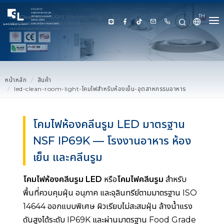
TH
HOME
ABOUT US
หน้าหลัก
สินค้า
led-clean-room-light-โคมไฟสำหรับห้องเย็น-อุตสาหกรรมอาหาร
PRODUCT
SERVICE
โคมไฟห้องคลีนรูม LED มาตรฐาน
NSF IP69K — โรงงานอาหาร ห้อง
PROJECT REFERENCE
เย็น และคลีนรูม
KNOWLEDGE
โคมไฟห้องคลีนรูม LED
หรือ
โคมไฟคลีนรูม
สำหรับ
พื้นที่ควบคุมฝุ่น อนุภาค และจุลินทรีย์ตามมาตรฐาน ISO
CONTACT US
14644 ออกแบบพิเศษ ผิวเรียบไม่สะสมฝุ่น ล้างน้ำแรง
ดันสูงได้ระดับ IP69K และผ่านมาตรฐาน Food Grade
LUX CALCULATOR