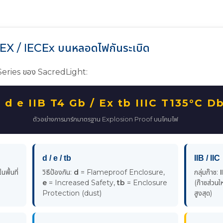
TEX / IECEx บนหลอดไฟกันระเบิด
Series ของ SacredLight:
 d e IIB T4 Gb / Ex tb IIIC T135°C D
ตัวอย่างการมาร์กมาตรฐาน Explosion Proof บนโคมไฟ
d / e / tb
IIB / IIC
นพื้นที่
วิธีป้องกัน:
d
= Flameproof Enclosure,
กลุ่มก๊าซ:
I
e
= Increased Safety,
tb
= Enclosure
(ก๊าซส่วนใ
Protection (dust)
สูงสุด)