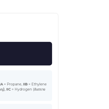
b
IA
= Propane,
IIB
= Ethylene
หญ่),
IIC
= Hydrogen (อันตราย