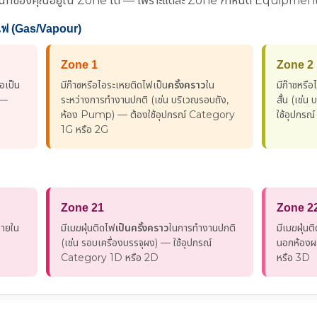
่าพื้นที่ของคุณอยู่ใน Zone ใด — เพราะแต่ละ Zone กำหนด Equipment 
ฟ (Gas/Vapour)
Zone 1
Zone 2
อเป็น
มีก๊าซหรือไอระเหยติดไฟเป็น
ครั้งคราว
ใน
มีก๊าซหรื
 —
ระหว่างการทำงานปกติ (เช่น บริเวณรอบถัง,
สั้น (เช่
ห้อง Pump) — ต้องใช้อุปกรณ์ Category
ใช้อุปกร
1G หรือ 2G
Zone 21
Zone 2
ภายใน
มีเมฆฝุ่นติดไฟ
เป็นครั้งคราว
ในการทำงานปกติ
มีเมฆฝุ่นต
(เช่น รอบเครื่องบรรจุผง) — ใช้อุปกรณ์
นอกห้องผ
Category 1D หรือ 2D
หรือ 3D