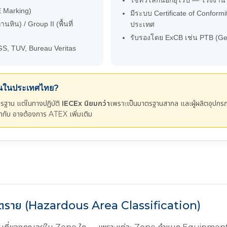
ใช้ทั่วโลกนอกยุโรป — โรงงาน
E Marking)
มีระบบ Certificate of Conformi
านหิน) / Group II (พื้นที่
ประเทศ
รับรองโดย ExCB เช่น PTB (G
GS, TUV, Bureau Veritas
ไหนในประเทศไทย?
รฐาน แต่ในทางปฏิบัติ
IECEx นิยมกว่า
เพราะเป็นมาตรฐานสากล และผู้ผลิตอุปกรณ
 กำกับ อาจต้องการ ATEX เพิ่มเติม
ันตราย (Hazardous Area Classification)