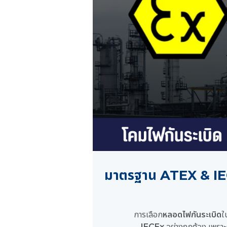
มาตรฐาน ATEX & IECE
การเลือก
หลอดไฟกันระเบิด
ใ
IECEx
อย่างถูกต้อง เพราะ