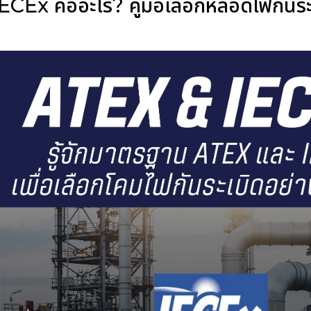
CEx คืออะไร? คู่มือเลือกหลอดไฟกันร