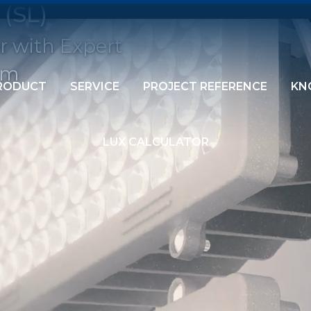
 (SL)
r with Expert
am
RODUCT
SERVICE
PROJECT REFERENCE
KN
LUX CALCULATOR