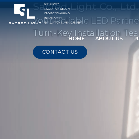
Sacred Light Co., Ltd.
Your Reliable LED Partne
Turn-Key Installation Te
HOME
ABOUT US
P
CONTACT US