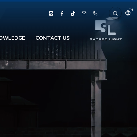
TH
OWLEDGE
CONTACT US