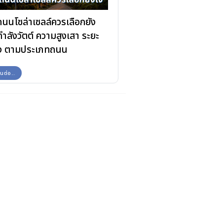
นนโซล่าเซลล์ควรเลือกยัง
กำลังวัตต์ ความสูงเสา ระยะ
าง ตามประเภทถนน
านต่อ...