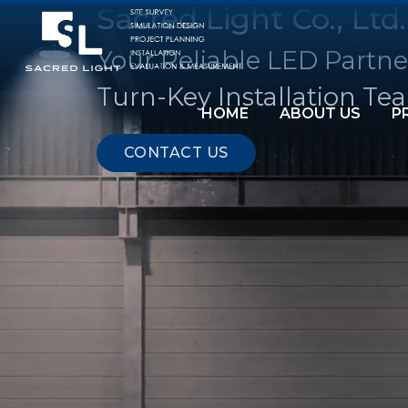
Sacred Light Co., Ltd.
Your Reliable LED Partne
Turn-Key Installation Te
HOME
ABOUT US
P
CONTACT US