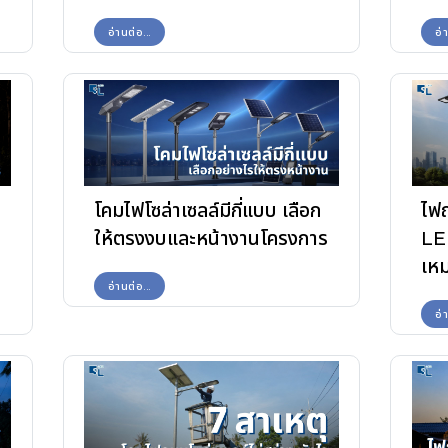
อ่านต่อ...
อ่
โคมไฟโซล่าเซลล์มีกี่แบบ เลือก
ไฟ
ให้ตรงงบและหน้างานโครงการ
LE
เห
อ่านต่อ...
อ่