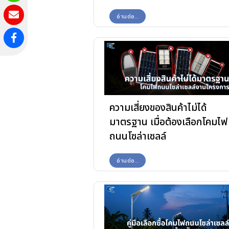
อ่านต่อ...
ความเสี่ยงของสินค้าไม่ได้
มาตรฐาน เมื่อต้องเลือกโคมไฟ
ถนนโซล่าเซลล์
อ่านต่อ...