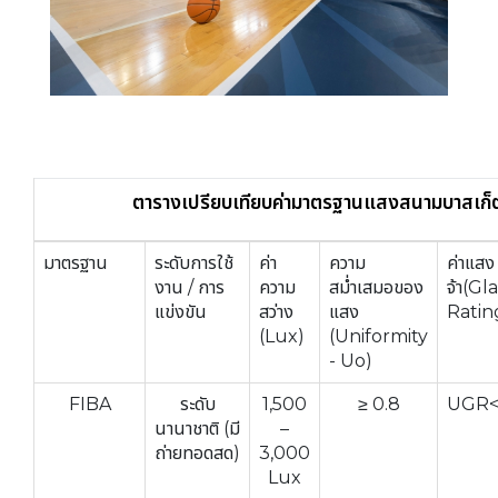
ตารางเปรียบเทียบค่ามาตรฐานแสงสนามบาสเก็
มาตรฐาน
ระดับการใช้
ค่า
ความ
ค่าแสง
งาน / การ
ความ
สม่ำเสมอของ
จ้า(
Gla
แข่งขัน
สว่าง
แสง
Ratin
(Lux)
(Uniformity
- Uo)
FIBA
ระดับ
1,500
≥ 0.8
UGR<
นานาชาติ (มี
–
ถ่ายทอดสด)
3,000
Lux