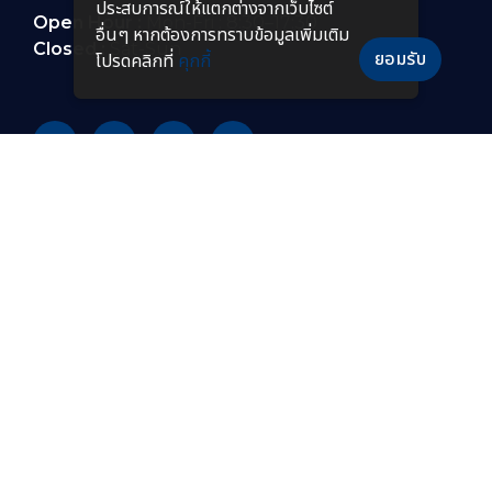
ประสบการณ์ให้แตกต่างจากเว็บไซต์
Open Hour :
Mon-Fri : 8:30–17:30
อื่นๆ หากต้องการทราบข้อมูลเพิ่มเติม
Closed :
Sat-Sun
ยอมรับ
โปรดคลิกที่
คุกกี้
PRODUCTS
หลอดไฟ LED
โคมไฟกันระเบิดแบบยาว
โคมไฟไฮเบย์ LED
โคมไฟฟลัดไลท์กันระเบิด
โคมไฟฟลัดไลท์ LED
โคมไฟไฮเบย์กันระเบิด
โคมไฟถนน LED
โคมไฟกันระเบิด LED
โคมไฟถนนโซล่าเซลล์
โคมไฟกันระเบิดแบบพกพา