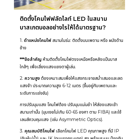
ติดตั้งโคมไฟฟลัดไลท์ LED ในสนาม
บาสเกตบอลอย่างไรให้ได้มาตรฐาน?
1.
ตำแหน่งโคมไฟ
สนามในร่ม: ติดตั้งบนเพดาน หรือ ผนังด้าน
ข้าง
***ข้อสำคัญ
ห้ามติดตั้งโคมไฟตรงเหนือหรือหลังแป้นบาส
ใกล้ๆ เพื่อเลี่ยงแสงแยงตาผู้เล่น.
2.
ความสูง
ต้องเหมาะสมเพื่อให้แสงกระจายสม่ำเสมอและลด
แสงจ้า ประมาณความสูง 6-12 เมตร (ขึ้นอยู่กับเพดานและ
ระดับการแข่งขัน)
การปรับมุมแสง
โคมไฟต้อง ปรับมุมแม่นยำ ให้ส่องแสงเข้า
สนามเท่านั้น (มุมเงยไม่เกิน 60-65 องศา ตาม FIBA) และใช้
เลนส์ควบคุมแสง (เช่น Asymmetric Optics).
3.
คุณสมบัติโคมไฟ
เลือกโคมไฟ LED คุณภาพสูง ที่มี IP
(กันฝุ่น/น้ำ) และ IK (ทนแรงกระแทก) สูง พร้อมระบบ ป้องกัน