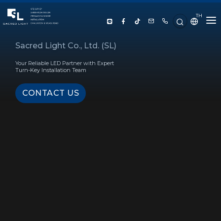
TH
HOME
Sacred Light Co., Ltd. (SL)
Your Reliable LED Partner with Expert
ABOUT US
Turn-Key Installation Team
CONTACT US
PRODUCT
SERVICE
PROJECT REFERENCE
KNOWLEDGE
CONTACT US
LUX CALCULATOR