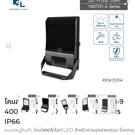
โคมสปอร์ตไลท์ LED ฟลัดไลท์ MASTER-9
400W สว่าง 60,000 lm เลนส์อสมมาตร
IP66
หมวดหมู่สินค้า:
โคมไฟฟลัดไลท์ LED สำหรับงานอุตสาหกรรม โรงงาน