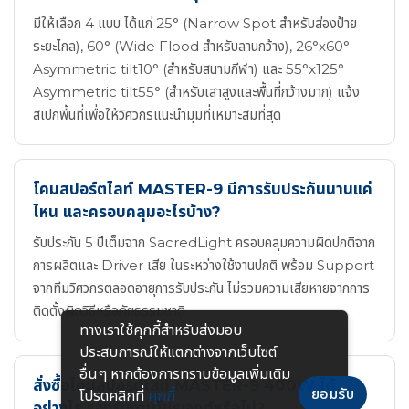
มีให้เลือก 4 แบบ ได้แก่ 25° (Narrow Spot สำหรับส่องป้าย
ระยะไกล), 60° (Wide Flood สำหรับลานกว้าง), 26°x60°
Asymmetric tilt10° (สำหรับสนามกีฬา) และ 55°x125°
Asymmetric tilt55° (สำหรับเสาสูงและพื้นที่กว้างมาก) แจ้ง
สเปกพื้นที่เพื่อให้วิศวกรแนะนำมุมที่เหมาะสมที่สุด
โคมสปอร์ตไลท์ MASTER-9 มีการรับประกันนานแค่
ไหน และครอบคลุมอะไรบ้าง?
รับประกัน 5 ปีเต็มจาก SacredLight ครอบคลุมความผิดปกติจาก
การผลิตและ Driver เสีย ในระหว่างใช้งานปกติ พร้อม Support
จากทีมวิศวกรตลอดอายุการรับประกัน ไม่รวมความเสียหายจากการ
ติดตั้งผิดวิธีหรือภัยธรรมชาติ
ทางเราใช้คุกกี้สําหรับส่งมอบ
ประสบการณ์ให้แตกต่างจากเว็บไซต์
อื่นๆ หากต้องการทราบข้อมูลเพิ่มเติม
สั่งซื้อโคมสปอร์ตไลท์ MASTER-9 400W ได้
ยอมรับ
โปรดคลิกที่
คุกกี้
อย่างไร รองรับงานโปรเจกต์หรือไม่?