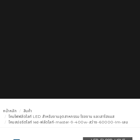
หน้าหลัก
สินค้า
โคมไฟฟลัดไลท์ LED สำหรับงานอุตสาหกรรม โรงงาน และเสาไฮแมส
โคมสปอร์ตไลท์ led-ฟลัดไลท์-master-9-400w-สว่าง-60000-lm-เลน