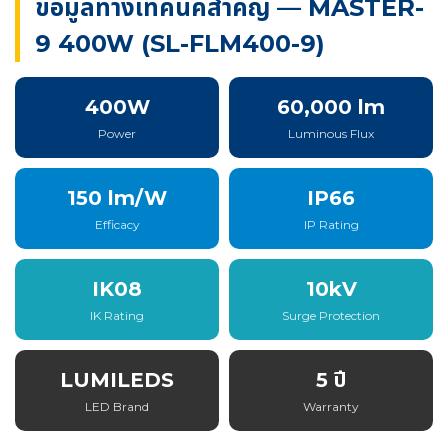
ข้อมูลทางเทคนิคสำคัญ — MASTER-
9 400W (SL-FLM400-9)
400W
60,000 lm
Power
Luminous Flux
150 lm/W
IP66
Efficacy
IP Rating
IK08
10kV
IK Rating
Surge Protection
LUMILEDS
5 ปี
LED Brand
Warranty