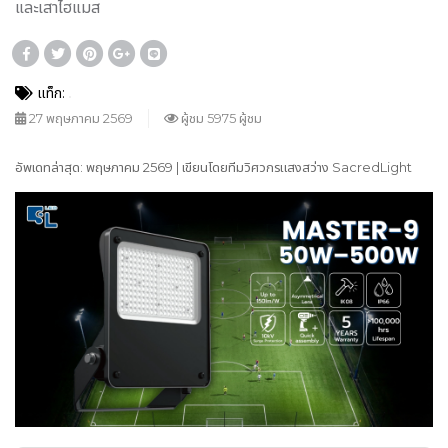
และเสาไฮแมส
แท็ก:
27 พฤษภาคม 2569
ผู้ชม 5975 ผู้ชม
อัพเดทล่าสุด: พฤษภาคม 2569 | เขียนโดยทีมวิศวกรแสงสว่าง SacredLight