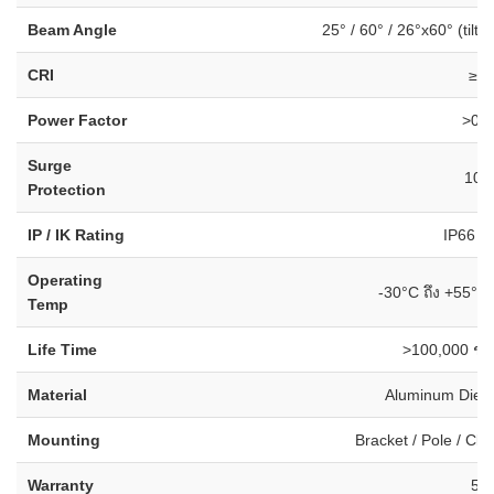
Beam Angle
25° / 60° / 26°x60° (tilt1
CRI
≥7
Power Factor
>0.9
Surge
10k
Protection
IP / IK Rating
IP66 / 
Operating
-30°C ถึง +55°C
Temp
Life Time
>100,000 ชั่
Material
Aluminum Die-C
Mounting
Bracket / Pole / Cl
Warranty
5 ปี