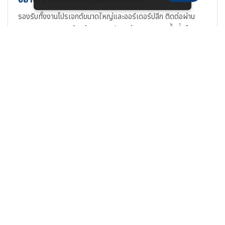
รองรับทั้งงานโปรเจกต์ขนาดใหญ่และออร์เดอร์ปลีก ติดต่อผ่าน
LINE Official หรือแจ้งรายละเอียดหน้างาน (ขนาดพื้นที่, จำนวน,
ความสูงเสา) ทีมวิศวกรจะจัดทำใบเสนอราคา, IES File และแบบ
DIALux สำหรับยื่น BOQ ได้ครบถ้วน
เกี่ยวกับผู้เขียนและทีมงาน
เนื้อหาหน้านี้ตรวจสอบและจัดทำโดย
ทีมวิศวกรแสงสว่าง
SacredLight
ผู้มีประสบการณ์ออกแบบระบบไฟ LED สำหรับ
สนามกีฬา โรงงาน และโปรเจกต์ภาครัฐมากกว่า 10 ปี ข้อมูลสเปก
ทางเทคนิคอ้างอิงจาก Datasheet ผู้ผลิตและผลการทดสอบ IES
File จริง
สินค้าและบริการที่เกี่ยวข้อง