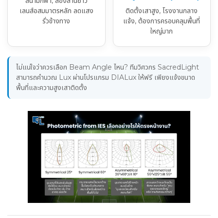
สนามกีฬา, ส่องลานยาว
เลนส์อสมมาตรหลัก ลดแสง
ติดตั้งเสาสูง, โรงงานกลาง
รั่วข้างทาง
แจ้ง, ต้องการครอบคลุมพื้นที่
ใหญ่มาก
ไม่แน่ใจว่าควรเลือก Beam Angle ไหน? ทีมวิศวกร SacredLight
สามารถคำนวณ Lux ผ่านโปรแกรม DIALux ให้ฟรี เพียงแจ้งขนาด
พื้นที่และความสูงเสาติดตั้ง