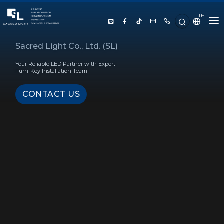
TH
HOME
Sacred Light Co., Ltd. (SL)
Your Reliable LED Partner with Expert
ABOUT US
Turn-Key Installation Team
CONTACT US
PRODUCT
SERVICE
PROJECT REFERENCE
KNOWLEDGE
CONTACT US
LUX CALCULATOR