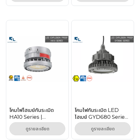
1/2
โคมไฟไฮเบย์กันระเบิด
โคมไฟกันระเบิด LED
HA10 Series |
ไฮเบย์ GYD680 Series
Explosion Proof
50W–150W สำหรับ
ดูรายละเอียด
ดูรายละเอียด
High Bay Light Zone
Zone 1 Zone 2
2