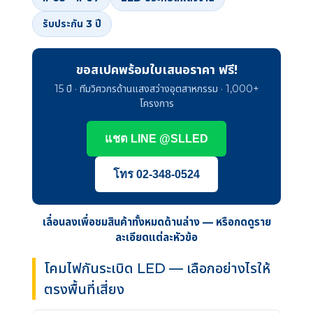
รับประกัน 3 ปี
ขอสเปคพร้อมใบเสนอราคา ฟรี!
15 ปี · ทีมวิศวกรด้านแสงสว่างอุตสาหกรรม · 1,000+
โครงการ
แชต LINE @SLLED
โทร 02-348-0524
เลื่อนลงเพื่อชมสินค้าทั้งหมดด้านล่าง — หรือกดดูราย
ละเอียดแต่ละหัวข้อ
โคมไฟกันระเบิด LED — เลือกอย่างไรให้
ตรงพื้นที่เสี่ยง