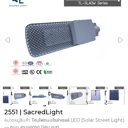
โคมไฟถนนโซล่าเซลล์ All-in-Two รุ่น TL-
SL40W มาตรฐาน MiT และ มอก. 1955-
2551 | SacredLight
หมวดหมู่สินค้า:
โคมไฟถนนโซล่าเซลล์ LED (Solar Street Light)
— ถนน ลานจอดรถ นิคม อบต.