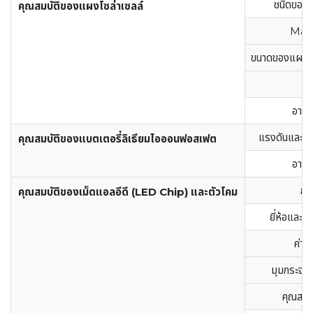
ชนิดของแ
คุณสมบัติของแผงโซล่าเซลล์
Max
ขนาดของแผงโซ
น
อายุ
แรงดันและขน
คุณสมบัติของแบตเตอรี่ลิเธียมไอออนฟอสเฟต
อายุ
กำล
คุณสมบัติของเม็ดแอลอีดี (LED Chip) และตัวโคม
ยี่ห้อและข
ค่าค
มุมกระจา
คุณสมบั