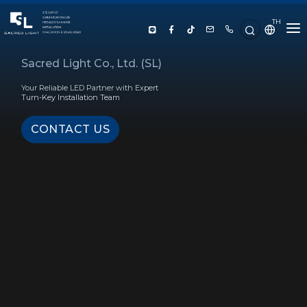
TH
HOME
Sacred Light Co., Ltd. (SL)
Your Reliable LED Partner with Expert
ABOUT US
Turn-Key Installation Team
CONTACT US
PRODUCT
SERVICE
PROJECT REFERENCE
KNOWLEDGE
CONTACT US
LUX CALCULATOR