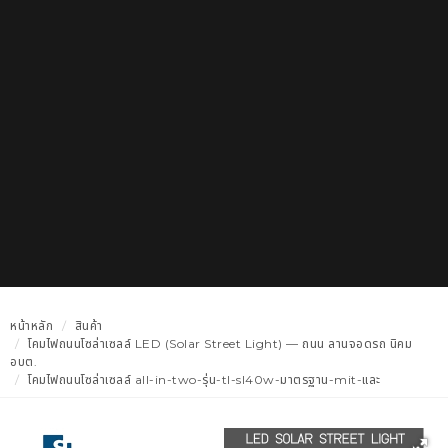
หน้าหลัก
สินค้า
โคมไฟถนนโซล่าเซลล์ LED (Solar Street Light) — ถนน ลานจอดรถ นิคม
อบต.
โคมไฟถนนโซล่าเซลล์ all-in-two-รุ่น-tl-sl40w-มาตรฐาน-mit-และ