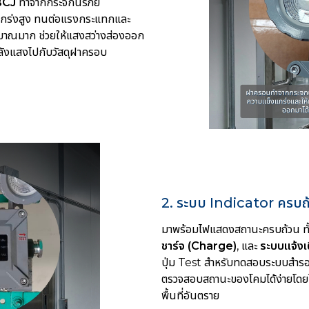
 BCJ
ทำจากกระจกนิรภัย
กร่งสูง ทนต่อแรงกระแทกและ
ิมาณมาก ช่วยให้แสงสว่างส่องออก
พลังแสงไปกับวัสดุฝาครอบ
2. ระบบ Indicator ครบถ
มาพร้อมไฟแสดงสถานะครบถ้วน ทั
ชาร์จ (Charge)
, และ
ระบบแจ้งเต
ปุ่ม Test สำหรับทดสอบระบบสำรอง
ตรวจสอบสถานะของโคมได้ง่ายโดยไ
พื้นที่อันตราย