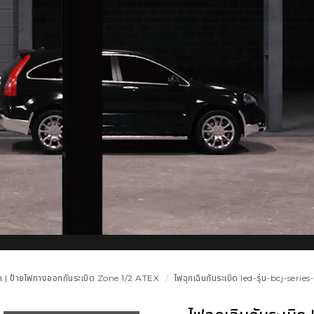
บิด | ป้ายไฟทางออกกันระเบิด Zone 1/2 ATEX
ไฟฉุกเฉินกันระเบิด led-รุ่น-bcj-serie