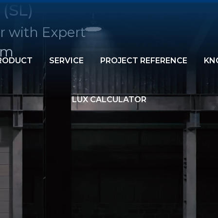
 (SL)
r with Expert
am
RODUCT
SERVICE
PROJECT REFERENCE
KN
LUX CALCULATOR