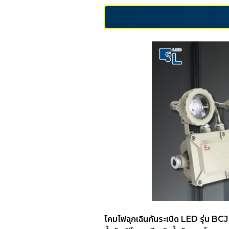
โคมไฟฉุกเฉินกันระเบิด LED รุ่น BC