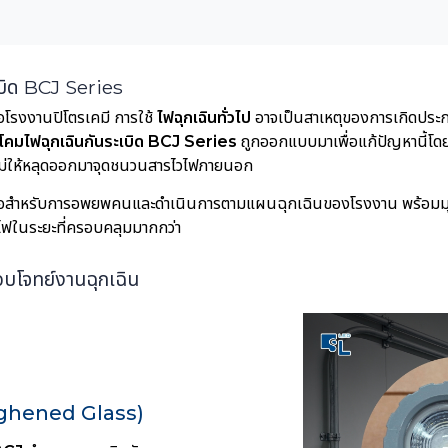
เบิด BCJ Series
ือโรงงานปิโตรเคมี การใช้
ไฟฉุกเฉินทั่วไป
อาจเป็นสาเหตุของการเกิดประกาย
โคมไฟฉุกเฉินกันระเบิด BCJ Series
ถูกออกแบบมาเพื่อแก้ปัญหานี้โด
ไม่ให้หลุดออกมาจุดชนวนสารไวไฟภายนอก
อสำหรับการอพยพคนและดำเนินการตามแผนฉุกเฉินของโรงงาน พร้อมมุม
นีไฟในระยะที่ครอบคลุมมากกว่า
ตอบโจทย์งานฉุกเฉิน
oughened Glass)