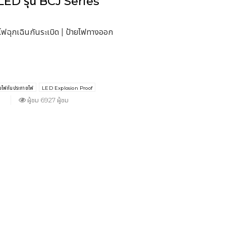
 LED รุ่น BCJ Series
ไฟฉุกเฉินกันระเบิด | ป้ายไฟทางออก
มไฟกันประกายไฟ
LED Explosion Proof
ผู้ชม 6927 ผู้ชม