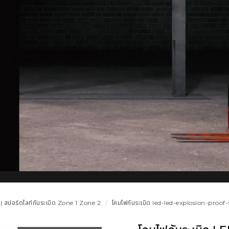
 | สปอร์ตไลท์กันระเบิด Zone 1 Zone 2
โคมไฟกันระเบิด led-led-explosion-proof-