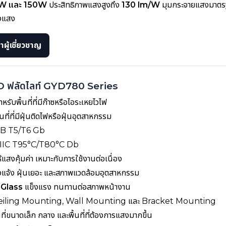
W และ 150W
ประสิทธิภาพแสงสูงถึง
130 lm/W
มุมกระจายแสงมาต
างแสง
ผู้เชี่ยวชาญ
ED ฟลัดไลท์ GYD780 Series
หรับพื้นที่ที่มีก๊าซหรือไอระเหยไวไฟ
นที่ที่มีฝุ่นติดไฟหรือฝุ่นอุตสาหกรรม
IIB T5/T6 Gb
 IIIC T95°C/T80°C Db
้แสงคุ้มค่า เหมาะกับการใช้งานต่อเนื่อง
ลางแจ้ง ฝุ่นเยอะ และสภาพแวดล้อมอุตสาหกรรม
 Glass
แข็งแรง ทนทานต่อสภาพหน้างาน
Ceiling Mounting, Wall Mounting และ Bracket Mounting
นที่ขนาดเล็ก กลาง และพื้นที่ที่ต้องการแสงมากขึ้น