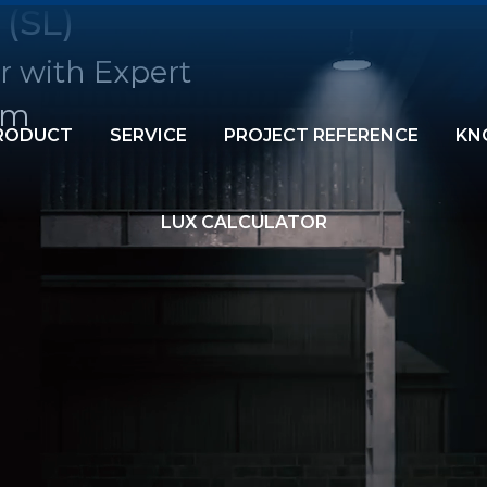
 (SL)
r with Expert
am
RODUCT
SERVICE
PROJECT REFERENCE
KN
LUX CALCULATOR