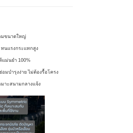
สนามขนาดใหญ่
งา ทนแรงกระแทกสูง
ด้แม่นยำ 100%
อมบำรุงง่าย ไม่ต้องรื้อโครง
เหมาะสนามกลางแจ้ง