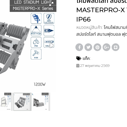
โคมฟลัดไลท์ สปอร์
MASTERPRO-X 12
IP66
หมวดหมู่สินค้า:
โคมไฟสนามกี
สปอร์ตไลท์ สนามฟุตบอล ฟ
แท็ก:
27 พฤษภาคม 2569