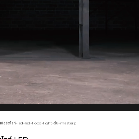
สปอร์ตไลท์-led-led-flood-light-รุ่น-masterp