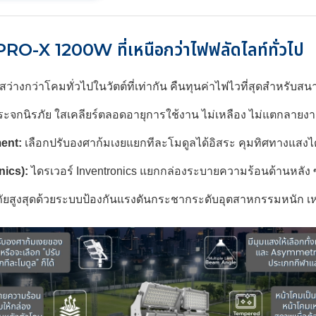
O-X 1200W ที่เหนือกว่าไฟฟลัดไลท์ทั่วไป
สว่างกว่าโคมทั่วไปในวัตต์ที่เท่ากัน คืนทุนค่าไฟไวที่สุดสำหรับ
ะจกนิรภัย ใสเคลียร์ตลอดอายุการใช้งาน ไม่เหลือง ไม่แตกลาย
ent:
เลือกปรับองศาก้มเงยแยกทีละโมดูลได้อิสระ คุมทิศทางแสงไ
nics):
ไดรเวอร์ Inventronics แยกกล่องระบายความร้อนด้านหลัง ซ่
ยสูงสุดด้วยระบบป้องกันแรงดันกระชากระดับอุตสาหกรรมหนัก 