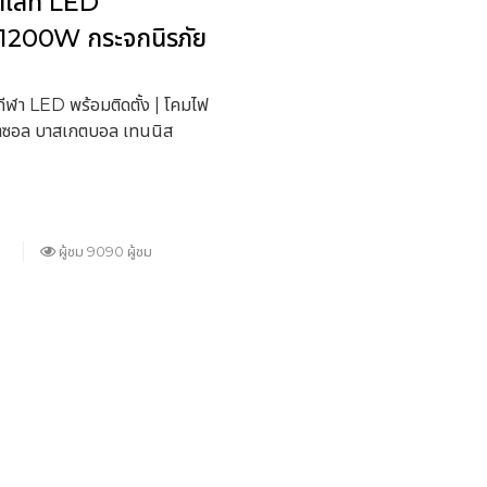
ตไลท์ LED
00W กระจกนิรภัย
ฬา LED พร้อมติดตั้ง | โคมไฟ
ุตซอล บาสเกตบอล เทนนิส
ผู้ชม 9090 ผู้ชม