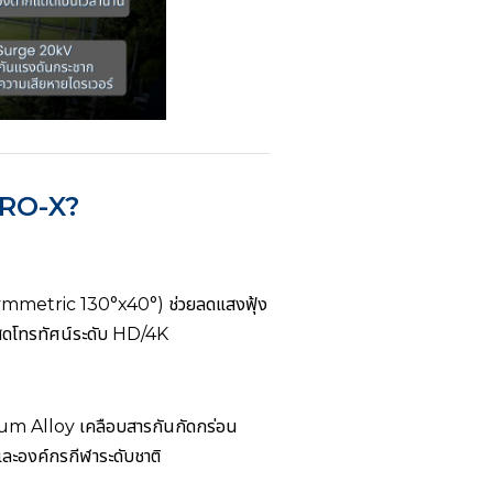
PRO-X?
(Asymmetric 130°x40°) ช่วยลดแสงฟุ้ง
ดสดโทรทัศน์ระดับ HD/4K
inum Alloy เคลือบสารกันกัดกร่อน
ละองค์กรกีฬาระดับชาติ