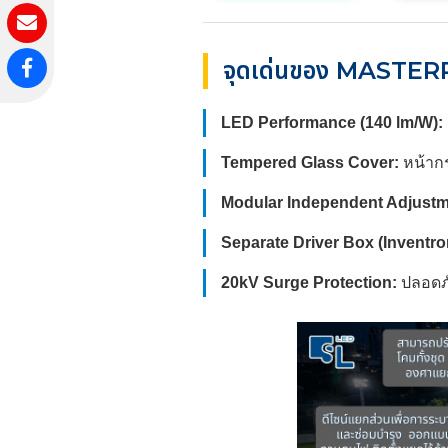
จุดเด่นของ MASTERPR
LED Performance (140 lm/W):
Tempered Glass Cover:
หน้ากร
Modular Independent Adjustm
Separate Driver Box (Inventro
20kV Surge Protection:
ปลอดภั