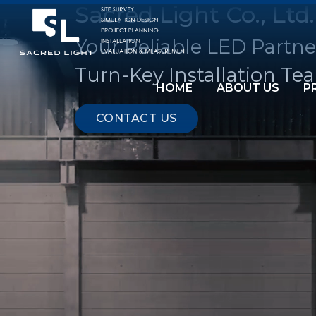
Sacred Light Co., Ltd.
Your Reliable LED Partne
Turn-Key Installation Te
HOME
ABOUT US
P
CONTACT US