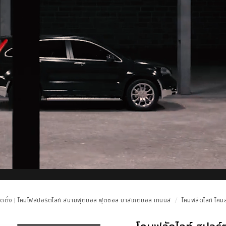
ดตั้ง | โคมไฟสปอร์ตไลท์ สนามฟุตบอล ฟุตซอล บาสเกตบอล เทนนิส
โคมฟลัดไลท์ โคม