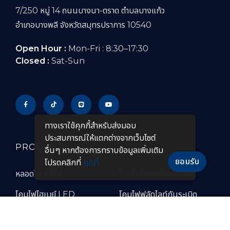
7/250 หมู่ 14 ถนนบางนา-ตราด ตำบลบางแก้ว
อำเภอบางพลี จังหวัดสมุทรปราการ 10540
Open Hour :
Mon-Fri : 8:30–17:30
Closed :
Sat-Sun
ทางเราใช้คุกกี้สําหรับส่งมอบ
ประสบการณ์ให้แตกต่างจากเว็บไซต์
PRODUCTS
อื่นๆ หากต้องการทราบข้อมูลเพิ่มเติม
ยอมรับ
โปรดคลิกที่
คุกกี้
หลอดไฟ LED
โคมไฟกันระเบิดแบบยาว
โคมไฟไฮเบย์ LED
โคมไฟฟลัดไลท์กันระเบิด
โคมไฟฟลัดไลท์ LED
โคมไฟไฮเบย์กันระเบิด