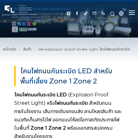
TH
HOME
ABOUT US
หน้าหลัก
สินค้า
led-explosion-proof-street-light-โคมไฟถนนกันระเบิด
PRODUCT
โคมไฟถนนกันระเบิด LED สำหรับ
SERVICE
พื้นที่เสี่ยง Zone 1 Zone 2
PROJECT REFERENCE
โคมไฟถนนกันระเบิด LED
(Explosion Proof
Street Light) หรือ
ไฟถนนกันระเบิด
สำหรับถนน
KNOWLEDGE
ภายในโรงงาน เส้นทางเดินรถขนส่ง ลานโหลดสินค้า และ
แนวถังเก็บสารไวไฟ ออกแบบให้ลดโอกาสเกิดประกายไฟ
CONTACT US
ในพื้นที่
Zone 1 Zone 2
พร้อมเอกสารสเปคครบ
LUX CALCULATOR
สำหรับงานโครงการ