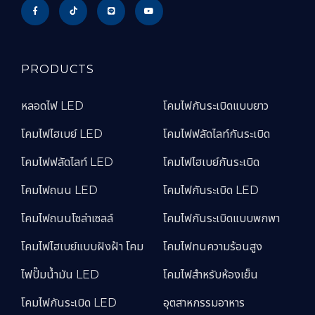
PRODUCTS
หลอดไฟ LED
โคมไฟกันระเบิดแบบยาว
โคมไฟไฮเบย์ LED
โคมไฟฟลัดไลท์กันระเบิด
โคมไฟฟลัดไลท์ LED
โคมไฟไฮเบย์กันระเบิด
โคมไฟถนน LED
โคมไฟกันระเบิด LED
โคมไฟถนนโซล่าเซลล์
โคมไฟกันระเบิดแบบพกพา
โคมไฟไฮเบย์แบบฝังฝ้า โคม
โคมไฟทนความร้อนสูง
ไฟปั๊มน้ำมัน LED
โคมไฟสำหรับห้องเย็น
โคมไฟกันระเบิด LED
อุตสาหกรรมอาหาร