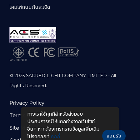
โคมไฟถนนกันระเบิด
© 2025 SACRED LIGHT COMPANY LIMITED - All
Rights Reserved.
Privacy Policy
ทางเราใช้คุกกี้สําหรับส่งมอบ
Terms of Use
ประสบการณ์ให้แตกต่างจากเว็บไซต์
Site Map
อื่นๆ หากต้องการทราบข้อมูลเพิ่มเติม
ยอมรับ
โปรดคลิกที่
คุกกี้