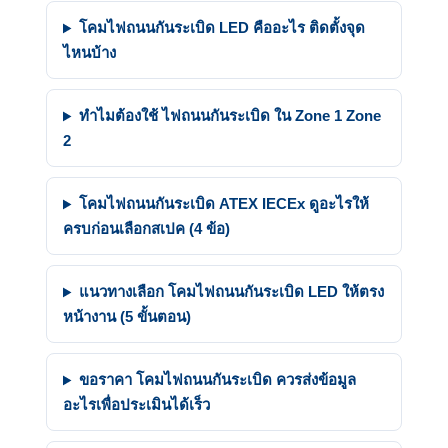
โคมไฟถนนกันระเบิด LED คืออะไร ติดตั้งจุด
ไหนบ้าง
ทำไมต้องใช้ ไฟถนนกันระเบิด ใน Zone 1 Zone
2
โคมไฟถนนกันระเบิด ATEX IECEx ดูอะไรให้
ครบก่อนเลือกสเปค (4 ข้อ)
แนวทางเลือก โคมไฟถนนกันระเบิด LED ให้ตรง
หน้างาน (5 ขั้นตอน)
ขอราคา โคมไฟถนนกันระเบิด ควรส่งข้อมูล
อะไรเพื่อประเมินได้เร็ว