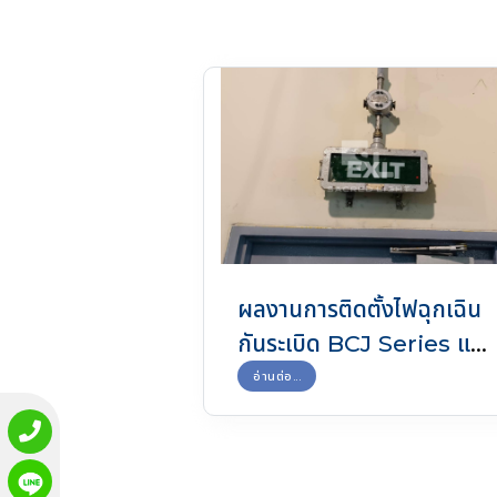
ผลงานการติดตั้งไฟฉุกเฉิน
กันระเบิด BCJ Series และ
ป้ายไฟทางออก BYY
อ่านต่อ...
Series โรงงานสีรถยนต์
@แหลมฉบัง