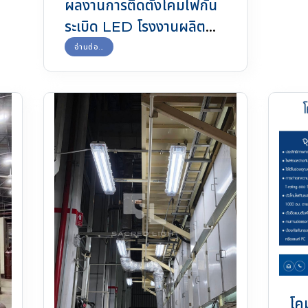
ผลงานการติดตั้งโคมไฟกัน
ระเบิด LED โรงงานผลิต
และจำหน่ายเครื่องปรับ
อ่านต่อ...
อากาศ @นิคมลาดกระบัง
โค