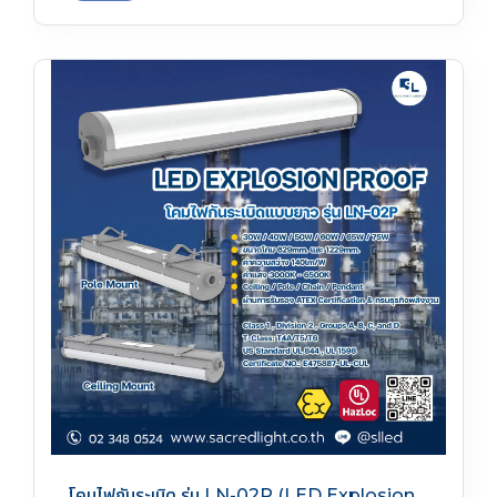
โคมไฟกันระเบิด รุ่น LN-02P (LED Explosion