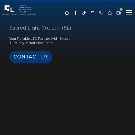
TH
HOME
Sacred Light Co., Ltd. (SL)
Your Reliable LED Partner with Expert
ABOUT US
Turn-Key Installation Team
CONTACT US
PRODUCT
SERVICE
PROJECT REFERENCE
KNOWLEDGE
CONTACT US
LUX CALCULATOR