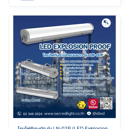
โคมไฟกันระเบิด รุ่น LN-02P (LED Explosion