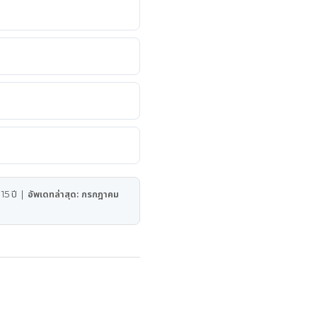
15 ปี |
อัพเดทล่าสุด: กรกฎาคม