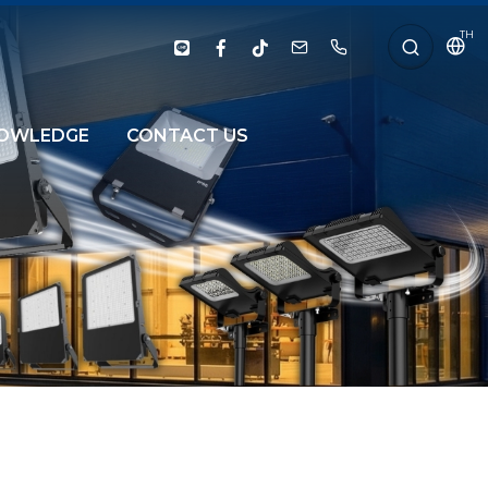
TH
OWLEDGE
CONTACT US