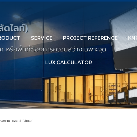
RODUCT
SERVICE
PROJECT REFERENCE
KN
LUX CALCULATOR
โรงงาน-และเสาไฮแมส