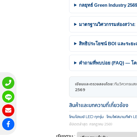
กลยุทธ์ Green Industry 2569:
มาตรฐานวิศวกรรมส่องสว่าง: 
สิทธิประโยชน์ BOI และระยะ
คำถามที่พบบ่อย (FAQ) — โ
เขียนและตรวจสอบโดย:
ทีมวิศวกรแสงส
2569
สินค้าและบทความที่เกี่ยวข้อง
โคมไฮเบย์ LED ทุกรุ่น
·
โคมไฟสนามกีฬา L
อัปเดตล่าสุด: กรกฎาคม 2569
เรียงตาม :