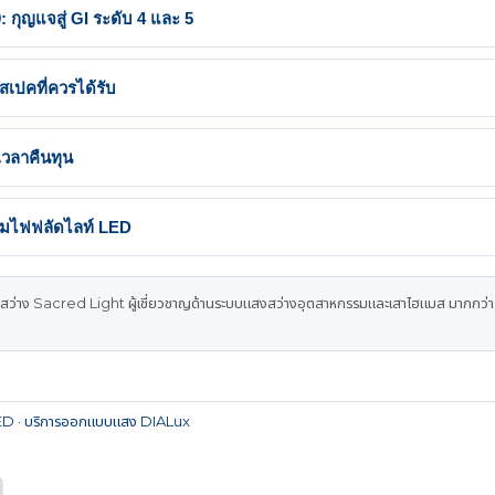
 กุญแจสู่ GI ระดับ 4 และ 5
สเปคที่ควรได้รับ
เวลาคืนทุน
คมไฟฟลัดไลท์ LED
ว่าง Sacred Light ผู้เชี่ยวชาญด้านระบบแสงสว่างอุตสาหกรรมและเสาไฮแมส มากกว่า 
ED
·
บริการออกแบบแสง DIALux