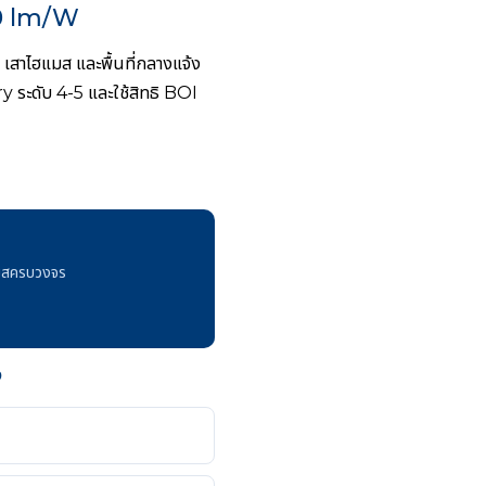
80 lm/W
เสาไฮแมส และพื้นที่กลางแจ้ง
ระดับ 4-5 และใช้สิทธิ BOI
มสครบวงจร
ง