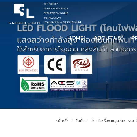
HOME
ABOUT US
P
หน้าหลัก
สินค้า
led-สำหรับงานอุตสาหกรรม-