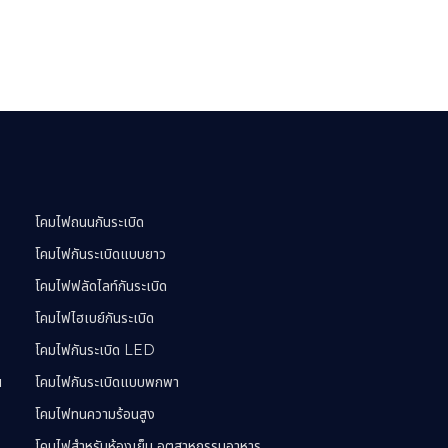
โคมไฟถนนกันระเบิด
โคมไฟกันระเบิดแบบยาว
โคมไฟฟลัดไลท์กันระเบิด
โคมไฟไฮเบย์กันระเบิด
โคมไฟกันระเบิด LED
น
โคมไฟกันระเบิดแบบพกพา
โคมไฟทนความร้อนสูง
โคมไฟสำหรับห้องเย็น อุตสาหกรรมอาหาร