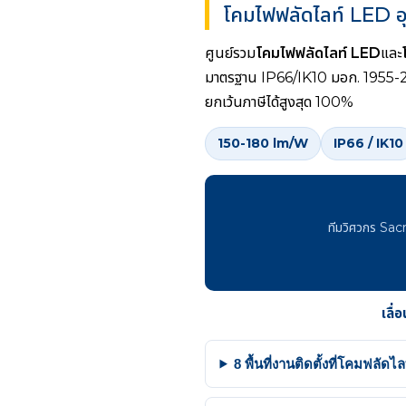
โคมไฟฟลัดไลท์ LED 
ศูนย์รวม
โคมไฟฟลัดไลท์ LED
และ
มาตรฐาน IP66/IK10 มอก. 1955-25
ยกเว้นภาษีได้สูงสุด 100%
150-180 lm/W
IP66 / IK10
ทีมวิศวกร Sa
เลื่
8 พื้นที่งานติดตั้งที่โคมฟลั