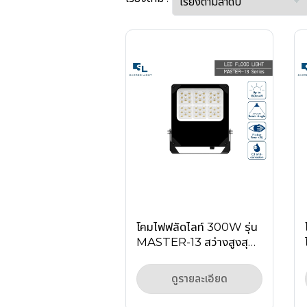
โคมไฟฟลัดไลท์ 300W รุ่น
MASTER-13 สว่างสูงสุด
160lm/W ประหยัดไฟตัว
ท็อปเพื่อโรงงานยุค 2026 |
ดูรายละเอียด
SacredLight