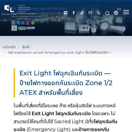
TH
HOME
ABOUT US
หน้าหลัก
สินค้า
led-explosion-proof-emergency-exit-light-โคมไฟกันระเบิด-l
PRODUCT
SERVICE
Exit Light ไฟฉุกเฉินกันระเบิด —
ป้ายไฟทางออกกันระเบิด Zone 1/2
PROJECT REFERENCE
ATEX สำหรับพื้นที่เสี่ยง
KNOWLEDGE
ในพื้นที่เสี่ยงที่มีไอระเหย ก๊าซ หรือฝุ่นติดไฟ ระบบทางหนี
ไฟต้องใช้
Exit Light ไฟฉุกเฉินกันระเบิด
โดยเฉพาะ ไม่
CONTACT US
สามารถใช้โคมทั่วไปได้ Sacred Light มีทั้ง
ไฟฉุกเฉินกัน
ระเบิด
(Emergency Light) และ
ป้ายทางออกกัน
LUX CALCULATOR