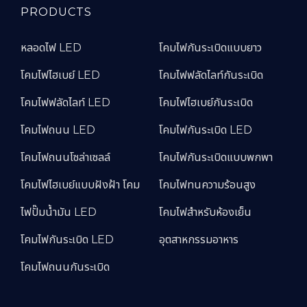
PRODUCTS
หลอดไฟ LED
โคมไฟกันระเบิดแบบยาว
โคมไฟไฮเบย์ LED
โคมไฟฟลัดไลท์กันระเบิด
โคมไฟฟลัดไลท์ LED
โคมไฟไฮเบย์กันระเบิด
โคมไฟถนน LED
โคมไฟกันระเบิด LED
โคมไฟถนนโซล่าเซลล์
โคมไฟกันระเบิดแบบพกพา
โคมไฟไฮเบย์แบบฝังฝ้า โคม
โคมไฟทนความร้อนสูง
ไฟปั๊มน้ำมัน LED
โคมไฟสำหรับห้องเย็น
โคมไฟกันระเบิด LED
อุตสาหกรรมอาหาร
โคมไฟถนนกันระเบิด