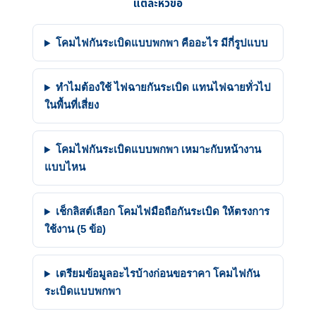
แต่ละหัวข้อ
โคมไฟกันระเบิดแบบพกพา คืออะไร มีกี่รูปแบบ
ทำไมต้องใช้ ไฟฉายกันระเบิด แทนไฟฉายทั่วไป
ในพื้นที่เสี่ยง
โคมไฟกันระเบิดแบบพกพา เหมาะกับหน้างาน
แบบไหน
เช็กลิสต์เลือก โคมไฟมือถือกันระเบิด ให้ตรงการ
ใช้งาน (5 ข้อ)
เตรียมข้อมูลอะไรบ้างก่อนขอราคา โคมไฟกัน
ระเบิดแบบพกพา