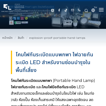
TH
HOME
ABOUT US
หน้าหลัก
สินค้า
explosion-proof-portable-hand-lamps
PRODUCT
โคมไฟกันระเบิดแบบพกพา ไฟฉายกัน
SERVICE
ระเบิด LED สำหรับงานซ่อมบำรุงใน
PROJECT REFERENCE
พื้นที่เสี่ยง
โคมไฟกันระเบิดแบบพกพา
(Portable Hand Lamp)
KNOWLEDGE
ไฟฉายกันระเบิด
และ
โคมไฟมือถือกันระเบิด
LED
CONTACT US
สำหรับงานตรวจเช็กและซ่อมบำรุงในโซนไวไฟ เช่น โซนท่อ
วาล์ว ห้องปั๊ม ห้องเก็บสารเคมี ให้แสงเฉพาะจุดชัดเจน ลด
LUX CALCULATOR