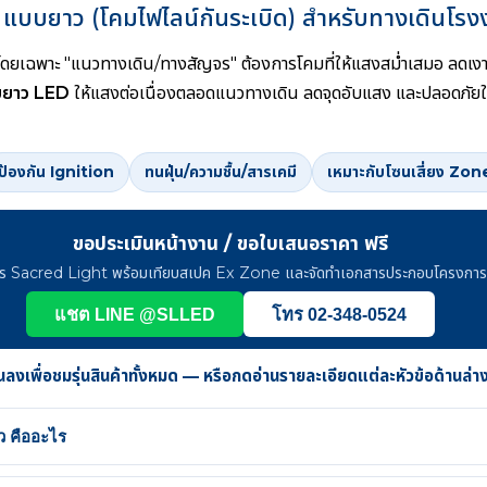
แบบยาว (โคมไฟไลน์กันระเบิด) สำหรับทางเดินโรง
น โดยเฉพาะ "แนวทางเดิน/ทางสัญจร" ต้องการโคมที่ให้แสงสม่ำเสมอ ลดเ
บยาว LED
ให้แสงต่อเนื่องตลอดแนวทางเดิน ลดจุดอับแสง และปลอดภัยในพื้
ป้องกัน Ignition
ทนฝุ่น/ความชื้น/สารเคมี
เหมาะกับโซนเสี่ยง Zon
ขอประเมินหน้างาน / ขอใบเสนอราคา ฟรี
วกร Sacred Light พร้อมเทียบสเปค Ex Zone และจัดทำเอกสารประกอบโครงกา
แชต LINE @SLLED
โทร 02-348-0524
อนลงเพื่อชมรุ่นสินค้าทั้งหมด — หรือกดอ่านรายละเอียดแต่ละหัวข้อด้านล่า
 คืออะไร