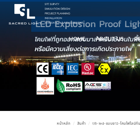
HOME
ABOUT US
P
หน้าหลัก
สินค้า
t8-led-แบบยาว-โคมไฟไลน์กัน