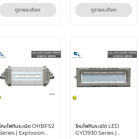
Proof Linear Light)
Linear Light Interlock
ดูรายละเอียด
ดูรายละเอียด
โคมไฟกันระเบิด OHBF52
โคมไฟกันระเบิด LED
Series | Explosion
GYD930 Series |