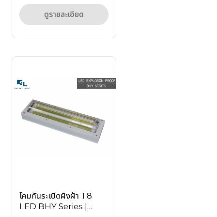
ดูรายละเอียด
โคมกันระเบิดฝังฝ้า T8
LED BHY Series |
Recessed Explosion