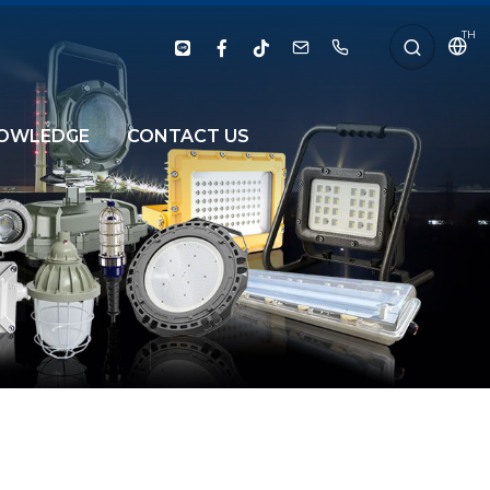
TH
OWLEDGE
CONTACT US