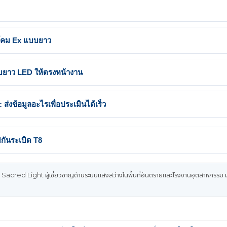
กโคม Ex แบบยาว
บบยาว LED ให้ตรงหน้างาน
งข้อมูลอะไรเพื่อประเมินได้เร็ว
กันระเบิด T8
Sacred Light ผู้เชี่ยวชาญด้านระบบแสงสว่างในพื้นที่อันตรายและโรงงานอุตสาหกรรม ม