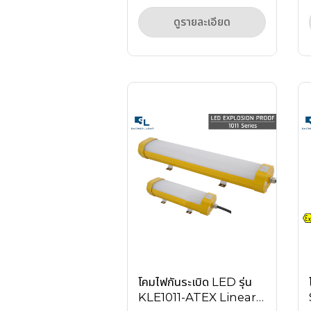
ดูรายละเอียด
โคมไฟกันระเบิด LED รุ่น
KLE1011-ATEX Linear