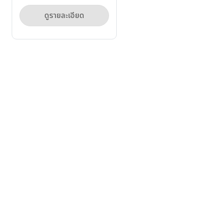
Proof Zone 1/2
ดูรายละเอียด