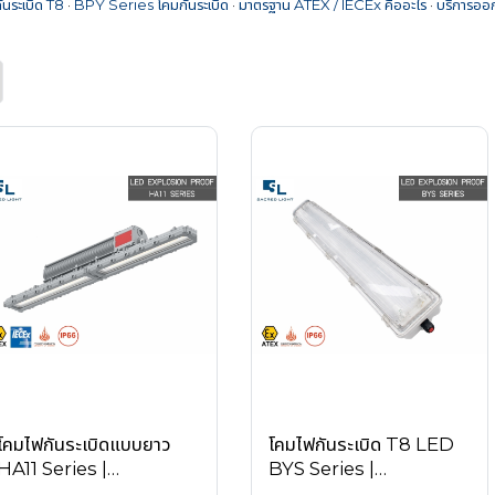
นระเบิด T8
·
BPY Series โคมกันระเบิด
·
มาตรฐาน ATEX / IECEx คืออะไร
·
บริการออ
โคมไฟกันระเบิดแบบยาว
โคมไฟกันระเบิด T8 LED
HA11 Series |
BYS Series |
Explosion Proof
Explosion Proof