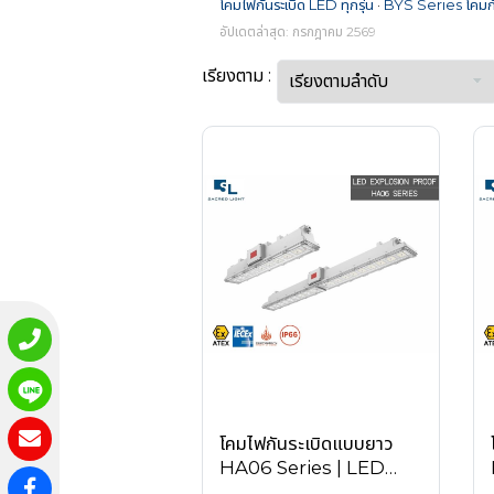
โคมไฟกันระเบิด LED ทุกรุ่น
·
BYS Series โคมกั
อัปเดตล่าสุด: กรกฎาคม 2569
เรียงตาม :
โคมไฟกันระเบิดแบบยาว
HA06 Series | LED
Explosion Proof