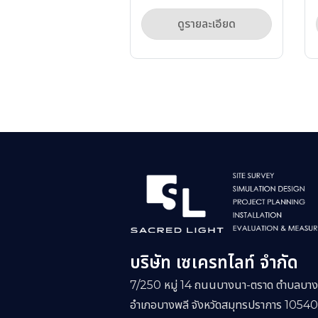
Light Zone 1/2 IP66
IECEx
ดูรายละเอียด
บริษัท เซเครทไลท์ จำกัด
7/250 หมู่ 14 ถนนบางนา-ตราด ตำบลบาง
อำเภอบางพลี จังหวัดสมุทรปราการ 10540