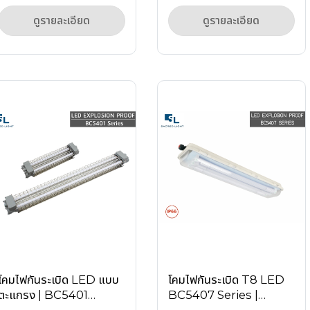
Linear Light Zone 1/2
Linear Light Zone 1/2
ดูรายละเอียด
ดูรายละเอียด
โคมไฟกันระเบิด LED แบบ
โคมไฟกันระเบิด T8 LED
ตะแกรง | BC5401
BC5407 Series |
Series (Explosion
Explosion Proof