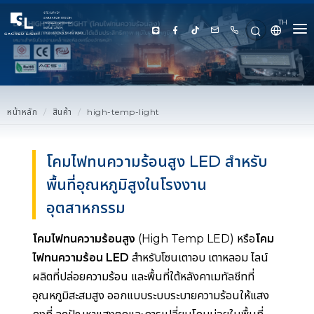
TH
HOME
ABOUT US
หน้าหลัก
สินค้า
high-temp-light
PRODUCT
โคมไฟทนความร้อนสูง LED สำหรับ
SERVICE
พื้นที่อุณหภูมิสูงในโรงงาน
PROJECT REFERENCE
อุตสาหกรรม
โคมไฟทนความร้อนสูง
(High Temp LED) หรือ
โคม
KNOWLEDGE
ไฟทนความร้อน LED
สำหรับโซนเตาอบ เตาหลอม ไลน์
CONTACT US
ผลิตที่ปล่อยความร้อน และพื้นที่ใต้หลังคาเมทัลชีทที่
อุณหภูมิสะสมสูง ออกแบบระบบระบายความร้อนให้แสง
LUX CALCULATOR