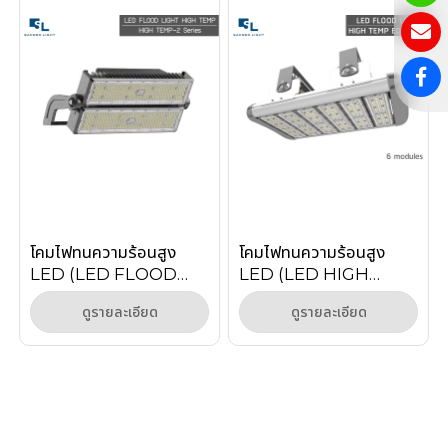
โคมไฟทนความร้อนสูง
โคมไฟทนความร้อนสูง
LED (LED FLOOD
LED (LED HIGH
LIGHT HIGH TEMP)
TEMP) รุ่น ED Series
ดูรายละเอียด
ดูรายละเอียด
รุ่น HIGH TEMP-2
Series