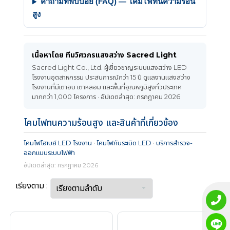
คำถามที่พบบ่อย (FAQ) — โคมไฟทนความร้อน
สูง
เนื้อหาโดย ทีมวิศวกรแสงสว่าง Sacred Light
Sacred Light Co., Ltd. ผู้เชี่ยวชาญระบบแสงสว่าง LED
โรงงานอุตสาหกรรม ประสบการณ์กว่า 15 ปี ดูแลงานแสงสว่าง
โรงงานที่มีเตาอบ เตาหลอม และพื้นที่อุณหภูมิสูงทั่วประเทศ
มากกว่า 1,000 โครงการ · อัปเดตล่าสุด: กรกฎาคม 2026
โคมไฟทนความร้อนสูง และสินค้าที่เกี่ยวข้อง
โคมไฟไฮเบย์ LED โรงงาน
·
โคมไฟกันระเบิด LED
·
บริการสำรวจ-
ออกแบบระบบไฟฟ้า
อัปเดตล่าสุด: กรกฎาคม 2026
เรียงตาม :