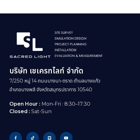
บริษัท เซเครทไลท์ จำกัด
7/250 หมู่ 14 ถนนบางนา-ตราด ตำบลบางแก้ว
อำเภอบางพลี จังหวัดสมุทรปราการ 10540
Open Hour :
Mon-Fri : 8:30–17:30
Closed :
Sat-Sun