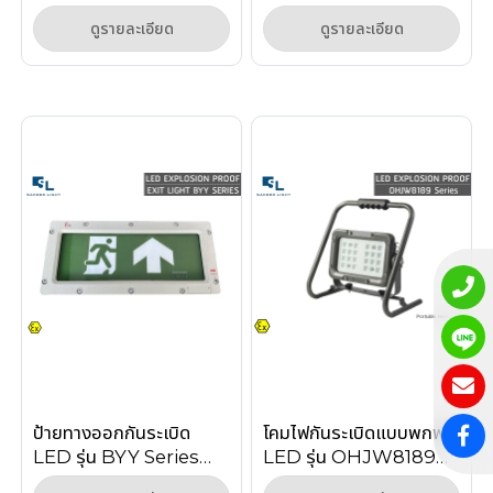
2 ชั่วโมง
BCD Series
ดูรายละเอียด
ดูรายละเอียด
ป้ายทางออกกันระเบิด
โคมไฟกันระเบิดแบบพกพา
LED รุ่น BYY Series
LED รุ่น OHJW8189
มาตรฐาน วสท. 021004-
Series