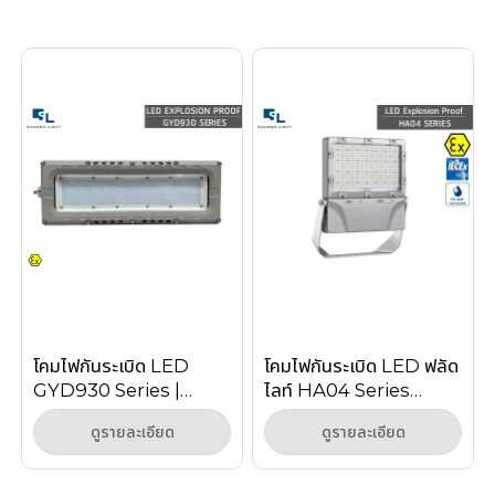
โคมไฟกันระเบิด LED
โคมไฟกันระเบิด LED ฟลัด
GYD930 Series |
ไลท์ HA04 Series
Explosion Proof
150W–240W สำหรับ
ดูรายละเอียด
ดูรายละเอียด
Linear Light Zone 1/2
Zone 1 Zone 2