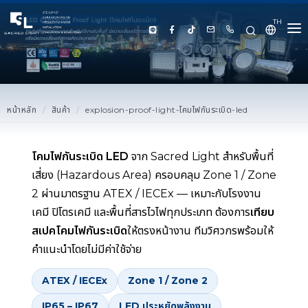
TH
HOME
ABOUT US
หน้าหลัก
สินค้า
explosion-proof-light-โคมไฟกันระเบิด-led
PRODUCT
โคมไฟกันระเบิด LED
จาก Sacred Light สำหรับพื้นที่
SERVICE
เสี่ยง (Hazardous Area) ครอบคลุม Zone 1 / Zone
2 ผ่านมาตรฐาน ATEX / IECEx — เหมาะกับโรงงาน
PROJECT REFERENCE
เคมี ปิโตรเคมี และพื้นที่สารไวไฟทุกประเภท ต้องการ
เทียบ
สเปคโคมไฟกันระเบิด
ให้ตรงหน้างาน ทีมวิศวกรพร้อมให้
KNOWLEDGE
คำแนะนำโดยไม่มีค่าใช้จ่าย
CONTACT US
ATEX / IECEx
Zone 1 / Zone 2
LUX CALCULATOR
IP65 – IP67
LED ประหยัดพลังงาน