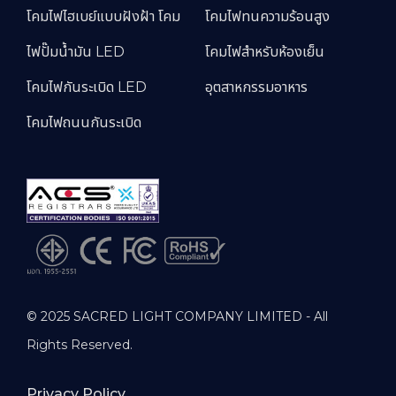
โคมไฟไฮเบย์แบบฝังฝ้า โคม
โคมไฟทนความร้อนสูง
ไฟปั๊มน้ำมัน LED
โคมไฟสำหรับห้องเย็น
โคมไฟกันระเบิด LED
อุตสาหกรรมอาหาร
โคมไฟถนนกันระเบิด
© 2025 SACRED LIGHT COMPANY LIMITED - All
Rights Reserved.
Privacy Policy