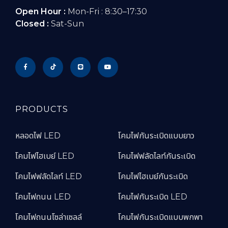
Open Hour :
Mon-Fri : 8:30–17:30
Closed :
Sat-Sun
PRODUCTS
หลอดไฟ LED
โคมไฟกันระเบิดแบบยาว
โคมไฟไฮเบย์ LED
โคมไฟฟลัดไลท์กันระเบิด
โคมไฟฟลัดไลท์ LED
โคมไฟไฮเบย์กันระเบิด
โคมไฟถนน LED
โคมไฟกันระเบิด LED
โคมไฟถนนโซล่าเซลล์
โคมไฟกันระเบิดแบบพกพา