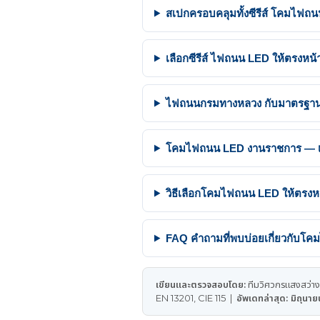
สเปกครอบคลุมทั้งซีรีส์ โคมไฟถนน 
เลือกซีรีส์ ไฟถนน LED ให้ตรงห
ไฟถนนกรมทางหลวง กับมาตรฐาน ม
โคมไฟถนน LED งานราชการ — เอก
วิธีเลือกโคมไฟถนน LED ให้ตรงหน้า
FAQ คำถามที่พบบ่อยเกี่ยวกับโ
เขียนและตรวจสอบโดย:
ทีมวิศวกรแสงสว่าง
EN 13201, CIE 115 |
อัพเดทล่าสุด: มิถุน