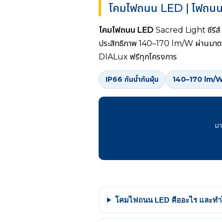
โคมไฟถนน LED | ไฟถนน
โคมไฟถนน LED
Sacred Light ซีร
ประสิทธิภาพ 140–170 lm/W ผ่านมา
DIALux ฟรีทุกโครงการ
IP66 กันน้ำกันฝุ่น
140–170 lm/
มา
โคมไฟถนน LED คืออะไร และทำไม