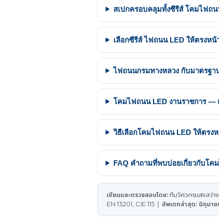
สเปกครอบคลุมทั้งซีรีส์ โคมไฟถนน 
เลือกซีรีส์ ไฟถนน LED ให้ตรงห
ไฟถนนกรมทางหลวง กับมาตรฐาน ม
โคมไฟถนน LED งานราชการ — เอก
วิธีเลือกโคมไฟถนน LED ให้ตรงหน้า
FAQ คำถามที่พบบ่อยเกี่ยวกับโ
เขียนและตรวจสอบโดย:
ทีมวิศวกรแสงสว่าง
EN 13201, CIE 115 |
อัพเดทล่าสุด: มิถุน