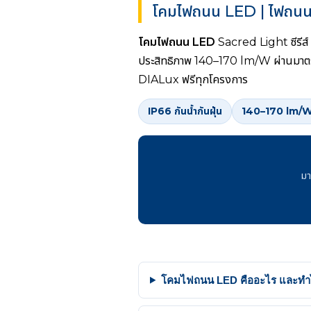
โคมไฟถนน LED | ไฟถนน
โคมไฟถนน LED
Sacred Light ซีร
ประสิทธิภาพ 140–170 lm/W ผ่านมา
DIALux ฟรีทุกโครงการ
IP66 กันน้ำกันฝุ่น
140–170 lm/
มา
โคมไฟถนน LED คืออะไร และทำไม