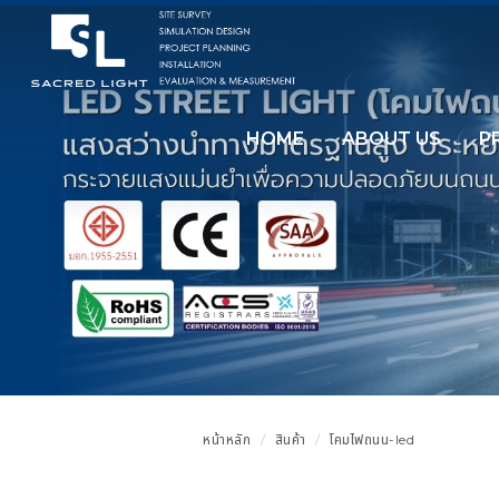
HOME
ABOUT US
P
หน้าหลัก
สินค้า
โคมไฟถนน-led