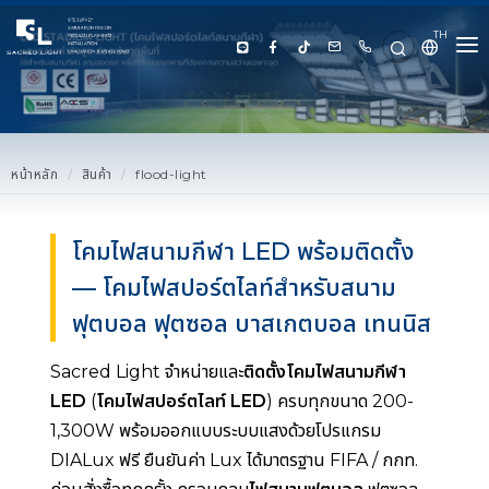
TH
HOME
ABOUT US
หน้าหลัก
สินค้า
flood-light
PRODUCT
โคมไฟสนามกีฬา LED พร้อมติดตั้ง
SERVICE
— โคมไฟสปอร์ตไลท์สำหรับสนาม
PROJECT REFERENCE
ฟุตบอล ฟุตซอล บาสเกตบอล เทนนิส
Sacred Light จำหน่ายและ
ติดตั้งโคมไฟสนามกีฬา
KNOWLEDGE
LED
(
โคมไฟสปอร์ตไลท์ LED
) ครบทุกขนาด 200-
CONTACT US
1,300W พร้อมออกแบบระบบแสงด้วยโปรแกรม
DIALux ฟรี ยืนยันค่า Lux ได้มาตรฐาน FIFA / กกท.
LUX CALCULATOR