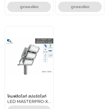
350–1300W |
MASTERPRO-X2
ดูรายละเอียด
ดูรายละเอียด
MASTERPRO-X3 |
Series 400W-1200W
Sacred Light
น้ำหนักเบา ผ่านมาตรฐาน
FIFA
โคมฟลัดไลท์ สปอร์ตไลท์
LED MASTERPRO-X
1200W กระจกนิรภัย