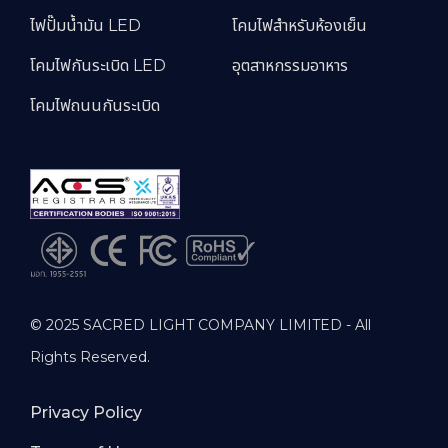
ไฟปั๊มน้ำมัน LED
โคมไฟสำหรับห้องเย็น
โคมไฟกันระเบิด LED
อุตสาหกรรมอาหาร
โคมไฟถนนกันระเบิด
© 2025 SACRED LIGHT COMPANY LIMITED - All
Rights Reserved.
Privacy Policy