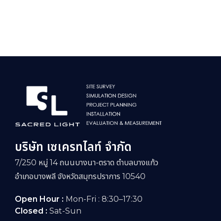
บริษัท เซเครทไลท์ จำกัด
7/250 หมู่ 14 ถนนบางนา-ตราด ตำบลบางแก้ว
อำเภอบางพลี จังหวัดสมุทรปราการ 10540
Open Hour :
Mon-Fri : 8:30–17:30
Closed :
Sat-Sun