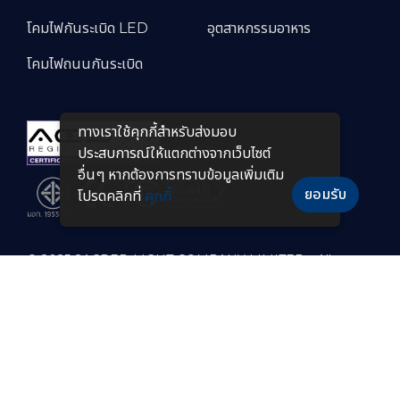
โคมไฟกันระเบิด LED
อุตสาหกรรมอาหาร
โคมไฟถนนกันระเบิด
ทางเราใช้คุกกี้สําหรับส่งมอบ
ประสบการณ์ให้แตกต่างจากเว็บไซต์
อื่นๆ หากต้องการทราบข้อมูลเพิ่มเติม
ยอมรับ
โปรดคลิกที่
คุกกี้
© 2025 SACRED LIGHT COMPANY LIMITED - All
Rights Reserved.
Privacy Policy
Terms of Use