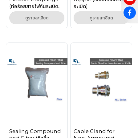
(ท่อร้อยสายไฟกันระเบิด
ระเบิด)
ชนิดงอได้)
ดูรายละเอียด
ดูรายละเอียด
Sealing Compound
Cable Gland for
and Fiber (ซีลลิ่ง
Non-Armoured