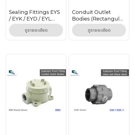
Sealing Fittings EYS
Conduit Outlet
/ EYK / EYD / EYL
Bodies (Rectangular
Series (ข้อต่อกันระเบิด)
Box) (ข้อต่อกันระเบิดแบบ
ดูรายละเอียด
ดูรายละเอียด
เหลี่ยม)