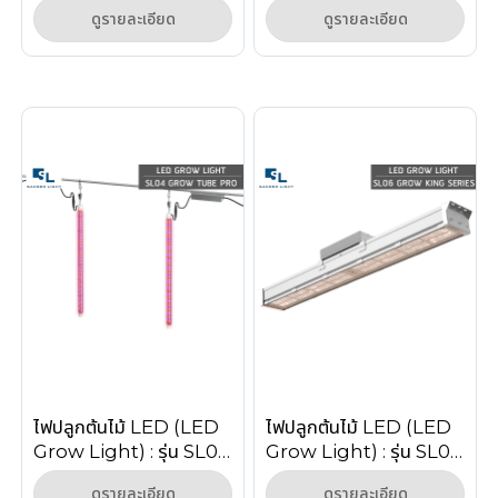
ดูรายละเอียด
ดูรายละเอียด
ไฟปลูกต้นไม้ LED (LED
ไฟปลูกต้นไม้ LED (LED
Grow Light) : รุ่น SL04
Grow Light) : รุ่น SL06
GROW TUBE PRO
GROW KING
ดูรายละเอียด
ดูรายละเอียด