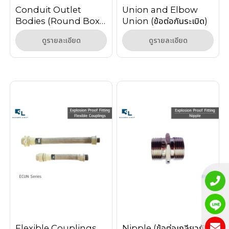
Conduit Outlet
Union and Elbow
Bodies (Round Box)
Union (ข้อต่อกันระเบิด)
(ข้อต่อกันระเบิดแบบกลม)
ดูรายละเอียด
ดูรายละเอียด
Flexible Couplings
Nipple (ข้อต่อเกลียวกัน