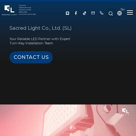
TH
HOME
Sacred Light Co., Ltd. (SL)
Your Reliable LED Partner with Expert
ABOUT US
Turn-Key Installation Team
CONTACT US
PRODUCT
LED TUBE (หลอดไฟ LED)
LED HIGH BAY LIGHT (โคมไฟไฮเบย์ LED)
LED STADIUM LIGHT (โคมไฟสปอร์ตไลท์ LED สำห
LED FLOOD LIGHT (โคมไฟฟลัดไลท์ LED)
LED STREET LIGHT (โคมไฟถนน LED)