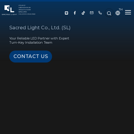
TH
HOME
Sacred Light Co., Ltd. (SL)
Your Reliable LED Partner with Expert
ABOUT US
Turn-Key Installation Team
CONTACT US
PRODUCT
LED TUBE (หลอดไฟ LED)
LED HIGH BAY LIGHT (โคมไฟไฮเบย์ LED)
LED STADIUM LIGHT (โคมไฟสปอร์ตไลท์ LED สำห
LED FLOOD LIGHT (โคมไฟฟลัดไลท์ LED)
LED STREET LIGHT (โคมไฟถนน LED)