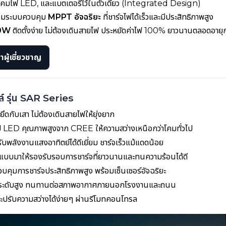
โคมไฟ LED, และแบตเตอรี่ไว้ในตัวเดียว (Integrated Design)
อมระบบควบคุม
MPPT อัจฉริยะ
ที่ชาร์จไฟได้เร็วและมีประสิทธิภาพสูง
00W
ติดตั้งง่าย ไม่ต้องเดินสายไฟ ประหยัดค่าไฟ 100% ยาวนานตลอดอายุ
ผู้เชี่ยวชาญ
์ รุ่น SAR Series
งยึดกับเสา ไม่ต้องเดินสายไฟให้ยุ่งยาก
ป LED คุณภาพสูงจาก CREE ให้ความสว่างเหนือกว่าโคมทั่วไป
ับพลังงานแสงอาทิตย์ได้ดีเยี่ยม ชาร์จเร็วแม้แดดน้อย
บบมาให้รองรับรอบการชาร์จที่ยาวนานและทนความร้อนได้ดี
คุมการชาร์จประสิทธิภาพสูง พร้อมเซ็นเซอร์อัจฉริยะ
่นระดับสูง ทนทานต่อสภาพอากาศภายนอกโรงงานและถนน
ะปรับความสว่างได้ง่ายๆ ผ่านรีโมทคอนโทรล