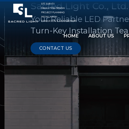
Sacred Light Co., Ltd.
Your Reliable LED Partne
Turn-Key Installation Te
HOME
ABOUT US
P
CONTACT US