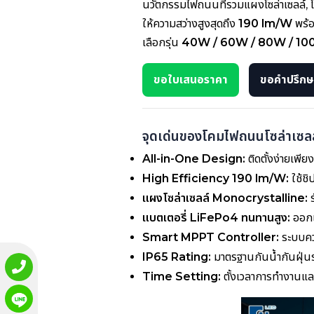
นวัตกรรมไฟถนนที่รวมแผงโซล่าเซลล์, 
ให้ความสว่างสูงสุดถึง
190 lm/W
พร้
เลือกรุ่น
40W / 60W / 80W / 1
ขอใบเสนอราคา
ขอคำปรึกษา
จุดเด่นของโคมไฟถนนโซล่าเซลล
All-in-One Design:
ติดตั้งง่ายเพีย
High Efficiency 190 lm/W:
ใช้ชิ
แผงโซล่าเซลล์ Monocrystalline:
ร
แบตเตอรี่ LiFePo4 ทนทานสูง:
ออกแ
Smart MPPT Controller:
ระบบควบ
IP65 Rating:
มาตรฐานกันน้ำกันฝุ
Time Setting:
ตั้งเวลาการทำงานแล