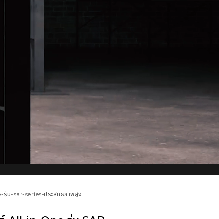
-รุ่น-sar-series-ประสิทธิภาพสูง