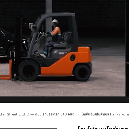
Solar Street Light) — ถนน ลานจอดรถ นิคม อบต.
โคมไฟถนนโซล่าเซลล์ all-in-one