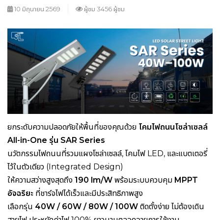
10 มิถุนายน 2569
ผู้ชม 3456 ผู้ชม
ยกระดับความปลอดภัยให้พื้นที่ของคุณด้วย
โคมไฟถนนโซล่าเซลล์
All-in-One รุ่น SAR Series
นวัตกรรมไฟถนนที่รวมแผงโซล่าเซลล์, โคมไฟ LED, และแบตเตอรี่
ไว้ในตัวเดียว (Integrated Design)
ให้ความสว่างสูงสุดถึง
190 lm/W
พร้อมระบบควบคุม
MPPT
อัจฉริยะ
ที่ชาร์จไฟได้เร็วและมีประสิทธิภาพสูง
เลือกรุ่น
40W / 60W / 80W / 100W
ติดตั้งง่าย ไม่ต้องเดิน
สายไฟ ประหยัดค่าไฟ 100% ยาวนานตลอดอายุการใช้งาน