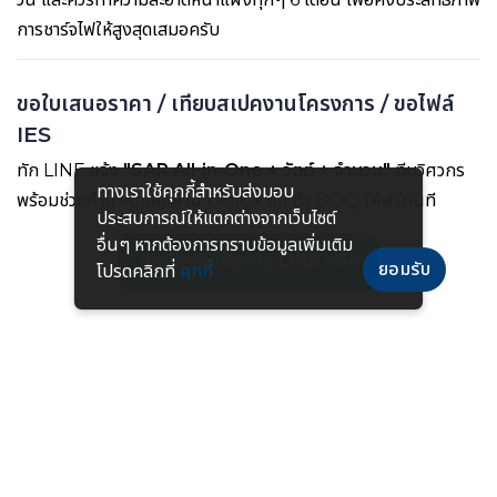
การชาร์จไฟให้สูงสุดเสมอครับ
ขอใบเสนอราคา / เทียบสเปคงานโครงการ / ขอไฟล์
IES
ทัก LINE แจ้ง
"SAR All-in-One + วัตต์ + จำนวน"
ทีมวิศวกร
ทางเราใช้คุกกี้สําหรับส่งมอบ
พร้อมช่วยคำนวณแสงผ่าน Dialux และทำ BOQ ให้ฟรีทันที
ประสบการณ์ให้แตกต่างจากเว็บไซต์
อื่นๆ หากต้องการทราบข้อมูลเพิ่มเติม
ติดต่อแอดมินทาง LINE คลิก
ยอมรับ
โปรดคลิกที่
คุกกี้