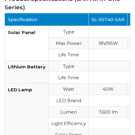
Series)
Specification
SL-SST40-SAR
S
Type
Solar Panel
Max Power
18V/95W
Life Time
Type
Lithium Battery
Life Time
Watt
40W
LED Lamp
LED Brand
Lumen
7,600 lm
Light Efficiency
Color Temp