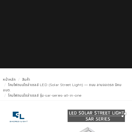
หน้าหลัก
สินค้า
โคมไฟถนนโซล่าเซลล์ LED (Solar Street Light) — ถนน ลานจอดรถ นิคม
อบต.
โคมไฟถนนโซล่าเซลล์ รุ่น-sar-series-all-in-one