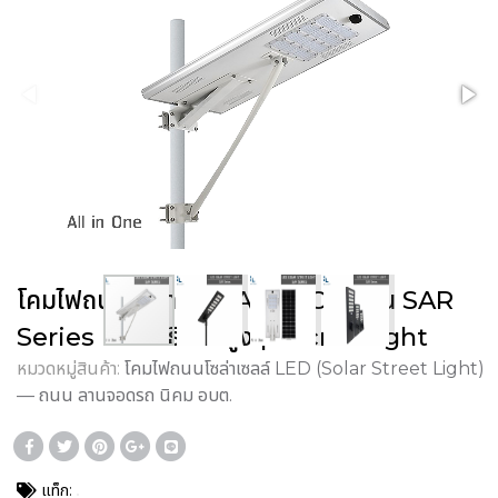
โคมไฟถนนโซล่าเซลล์ All-in-One รุ่น SAR
Series ประสิทธิภาพสูง | SacredLight
หมวดหมู่สินค้า:
โคมไฟถนนโซล่าเซลล์ LED (Solar Street Light)
— ถนน ลานจอดรถ นิคม อบต.
แท็ก: