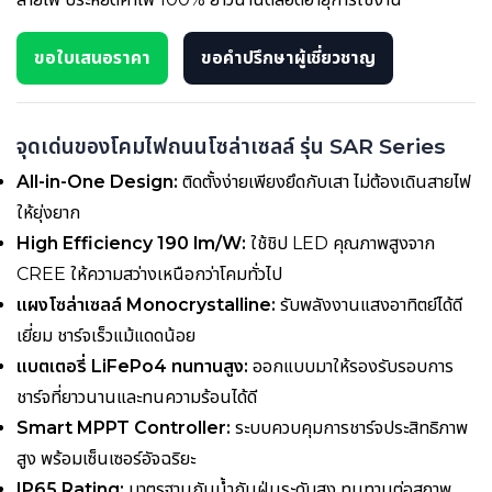
ขอใบเสนอราคา
ขอคำปรึกษาผู้เชี่ยวชาญ
จุดเด่นของโคมไฟถนนโซล่าเซลล์ รุ่น SAR Series
All-in-One Design:
ติดตั้งง่ายเพียงยึดกับเสา ไม่ต้องเดินสายไฟ
ให้ยุ่งยาก
High Efficiency 190 lm/W:
ใช้ชิป LED คุณภาพสูงจาก
CREE ให้ความสว่างเหนือกว่าโคมทั่วไป
แผงโซล่าเซลล์ Monocrystalline:
รับพลังงานแสงอาทิตย์ได้ดี
เยี่ยม ชาร์จเร็วแม้แดดน้อย
แบตเตอรี่ LiFePo4 ทนทานสูง:
ออกแบบมาให้รองรับรอบการ
ชาร์จที่ยาวนานและทนความร้อนได้ดี
Smart MPPT Controller:
ระบบควบคุมการชาร์จประสิทธิภาพ
สูง พร้อมเซ็นเซอร์อัจฉริยะ
IP65 Rating:
มาตรฐานกันน้ำกันฝุ่นระดับสูง ทนทานต่อสภาพ