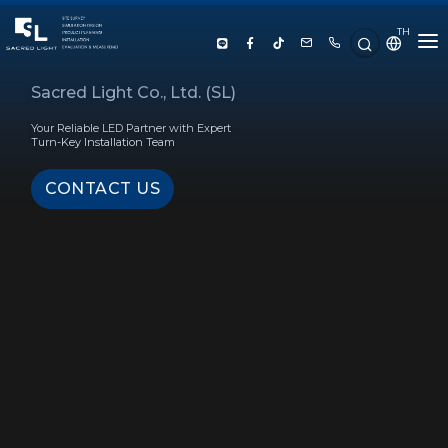
TH
HOME
Sacred Light Co., Ltd. (SL)
Your Reliable LED Partner with Expert
ABOUT US
Turn-Key Installation Team
CONTACT US
PRODUCT
SERVICE
PROJECT REFERENCE
KNOWLEDGE
CONTACT US
LUX CALCULATOR