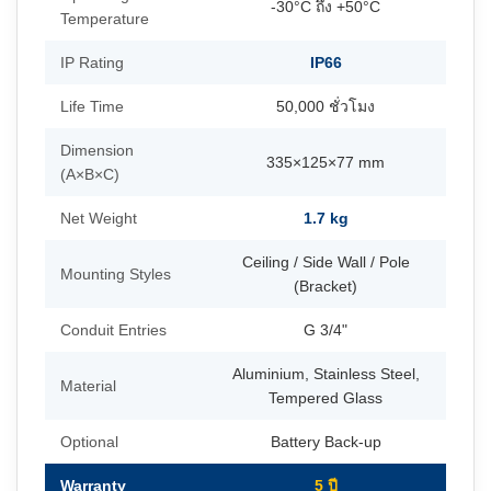
-30°C ถึง +50°C
Temperature
IP Rating
IP66
Life Time
50,000 ชั่วโมง
Dimension
335×125×77 mm
(A×B×C)
Net Weight
1.7 kg
Ceiling / Side Wall / Pole
Mounting Styles
(Bracket)
Conduit Entries
G 3/4"
Aluminium, Stainless Steel,
Material
Tempered Glass
Optional
Battery Back-up
Warranty
5 ปี