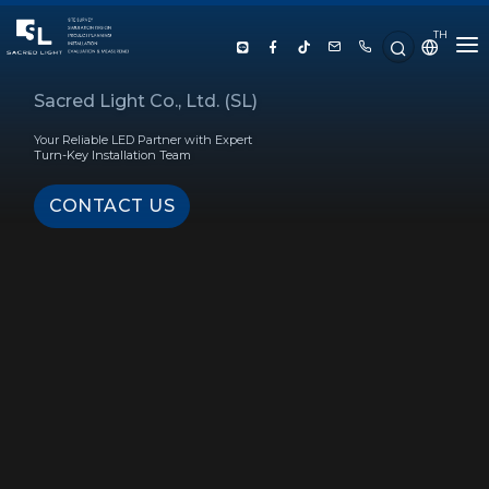
TH
HOME
Sacred Light Co., Ltd. (SL)
Your Reliable LED Partner with Expert
ABOUT US
Turn-Key Installation Team
CONTACT US
PRODUCT
SERVICE
PROJECT REFERENCE
KNOWLEDGE
CONTACT US
LUX CALCULATOR