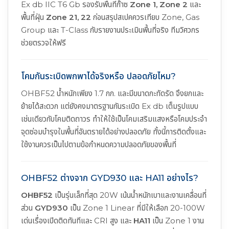
Ex db IIC T6 Gb รองรับพื้นที่ก๊าซ
Zone 1, Zone 2
และ
พื้นที่ฝุ่น
Zone 21, 22
ก่อนสรุปสเปคควรเทียบ Zone, Gas
Group และ T-Class กับรายงานประเมินพื้นที่จริง ทีมวิศวกร
ช่วยตรวจให้ฟรี
โคมกันระเบิดพกพาได้จริงหรือ ปลอดภัยไหม?
OHBF52 น้ำหนักเพียง 1.7 กก. และมีขนาดกะทัดรัด จึงยกและ
ย้ายได้สะดวก แต่ยังคงมาตรฐานกันระเบิด Ex db เต็มรูปแบบ
เช่นเดียวกับโคมติดถาวร ทำให้ใช้เป็นโคมเสริมแสงหรือโคมประจำ
จุดซ่อมบำรุงในพื้นที่อันตรายได้อย่างปลอดภัย ทั้งนี้การติดตั้งและ
ใช้งานควรเป็นไปตามข้อกำหนดความปลอดภัยของพื้นที่
OHBF52 ต่างจาก GYD930 และ HA11 อย่างไร?
OHBF52
เป็นรุ่นเล็กที่สุด 20W เน้นน้ำหนักเบาและงานเคลื่อนที่
ส่วน
GYD930
เป็น Zone 1 Linear ที่มีให้เลือก 20-100W
เด่นเรื่องเปิดติดทันทีและ CRI สูง และ
HA11
เป็น Zone 1 งาน