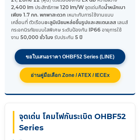
2,400 lm
ประสิทธิภาพ
120 lm/W
จุดเด่นคือ
น้ำหนักเบา
เพียง 1.7 กก. พกพาสะดวก
เหมาะกับการใช้งานแบบ
เคลื่อนที่ ตัวเรือน
อะลูมิเนียมหล่อขึ้นรูปและสแตนเลส
เลนส์
กระจกนิรภัยแบบใสพิเศษ ระดับป้องกัน
IP66
อายุการใช้
งาน
50,000 ชั่วโมง
รับประกัน
5 ปี
ขอใบเสนอราคา OHBF52 Series (LINE)
อ่านคู่มือเลือก Zone / ATEX / IECEx
จุดเด่น โคมไฟกันระเบิด OHBF52
Series