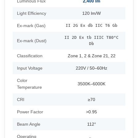
Luminous Flux
2,400 lm
Light Efficiency
120 lm/W
Ex-mark (Gas)
II 2G Ex db IIC T6 Gb
II 2D Ex tb IIIC T80°C
Ex-mark (Dust)
Db
Classification
Zone 1, 2 & Zone 21, 22
Input Voltage
220V / 50–60Hz
Color
3500K–6000K
Temperature
CRI
≥70
Power Factor
>0.95
Beam Angle
112°
Operating