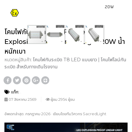
โคมไฟกันระเบิด OHBF52 Series |
Explosion Proof Linear Light 20W น้ำ
หนักเบา
หมวดหมู่สินค้า:
โคมไฟกันระเบิด T8 LED แบบยาว | โคมไฟไลน์กัน
ระเบิด สำหรับทางเดินโรงงาน
แท็ก:
07 สิงหาคม 2569
ผู้ชม 2954 ผู้ชม
อัพเดทล่าสุด: กรกฎาคม 2026 · เขียนโดยทีมวิศวกร SacredLight