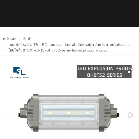
หน้าหลัก
สินค้า
โคมไฟกันระเบิด T8 LED แบบยาว | โคมไฟไลน์กันระเบิด สำหรับทางเดินโรงงาน
โคมไฟกันระเบิด led-รุ่น-ohbf52-serie-led-explosion-proof