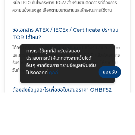
หนัก IK10 กันไฟกระชาก 10kV สำหรับงานติดถาวรที่ต้องการ
ความแข็งแรงสูง เลือกตามขนาดงานและลักษณะการใช้งาน
ขอเอกสาร ATEX / IECEx / Certificate ประกอบ
TOR ได้ไหม?
ได้ครับ กรุณาทัก
LINE SacredLight
แจ้งรุ่น สเปค Zone
ทางเราใช้คุกกี้สําหรับส่งมอบ
และการใช้งาน ทีมงานจะตรวจสอบให้ตรง TOR แล้วส่งเอกสาร
ประสบการณ์ให้แตกต่างจากเว็บไซต์
รับรองมาตรฐาน Certificate และ Datasheet ให้ภายใน 1
อื่นๆ หากต้องการทราบข้อมูลเพิ่มเติม
วันทำการ
ยอมรับ
โปรดคลิกที่
คุกกี้
ต้องส่งข้อมูลอะไรเพื่อขอใบเสนอราคา OHBF52
Series?
ส่ง
"Zone หน้างาน / จำนวนจุดติดตั้ง / รูปแบบการติดตั้ง
/ ตัวเลือกเสริม (Battery Back-up) / ลักษณะงาน (ติด
ถาวรหรือเคลื่อนที่) พร้อม TOR หรือแบบหน้างานถ้ามี"
ทีม
วิศวกรเทียบสเปค และจัดทำใบเสนอราคาให้ทันที