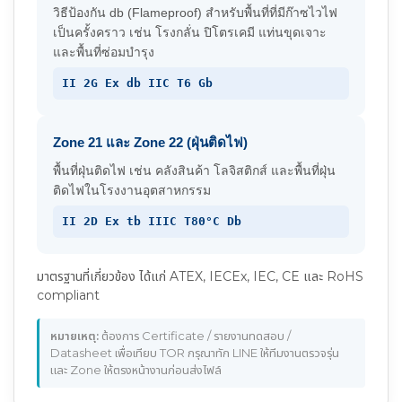
วิธีป้องกัน db (Flameproof) สำหรับพื้นที่ที่มีก๊าซไวไฟ
เป็นครั้งคราว เช่น โรงกลั่น ปิโตรเคมี แท่นขุดเจาะ
และพื้นที่ซ่อมบำรุง
II 2G Ex db IIC T6 Gb
Zone 21 และ Zone 22 (ฝุ่นติดไฟ)
พื้นที่ฝุ่นติดไฟ เช่น คลังสินค้า โลจิสติกส์ และพื้นที่ฝุ่น
ติดไฟในโรงงานอุตสาหกรรม
II 2D Ex tb IIIC T80°C Db
มาตรฐานที่เกี่ยวข้อง ได้แก่ ATEX, IECEx, IEC, CE และ RoHS
compliant
หมายเหตุ:
ต้องการ Certificate / รายงานทดสอบ /
Datasheet เพื่อเทียบ TOR กรุณาทัก LINE ให้ทีมงานตรวจรุ่น
และ Zone ให้ตรงหน้างานก่อนส่งไฟล์