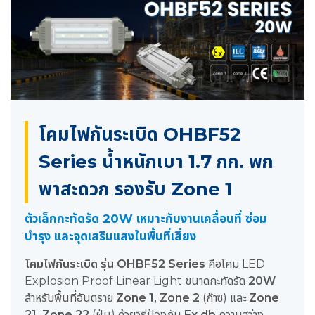
โคมไฟกันระเบิด OHBF52
Series น้ำหนักเบา 1.7 กก. พก
พาสะดวก รองรับ Zone 1
ตัวเล็กกะทัดรัด 20W เหมาะกับงานเคลื่อนที่ ซ่อม
บำรุง และจุดเสริมแสงในพื้นที่เสี่ยง
โคมไฟกันระเบิด รุ่น OHBF52 Series
คือโคม LED
Explosion Proof Linear Light ขนาดกะทัดรัด
20W
สำหรับพื้นที่อันตราย
Zone 1, Zone 2
(ก๊าซ) และ
Zone
21, Zone 22
(ฝุ่น) ด้วยวิธีป้องกัน
Ex db
ความสว่าง