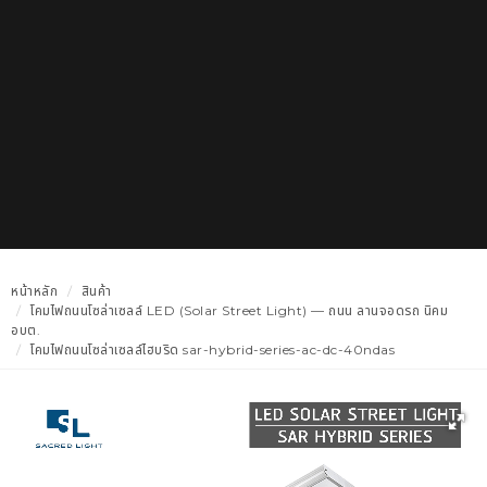
หน้าหลัก
สินค้า
โคมไฟถนนโซล่าเซลล์ LED (Solar Street Light) — ถนน ลานจอดรถ นิคม
อบต.
โคมไฟถนนโซล่าเซลล์ไฮบริด sar-hybrid-series-ac-dc-40ndas