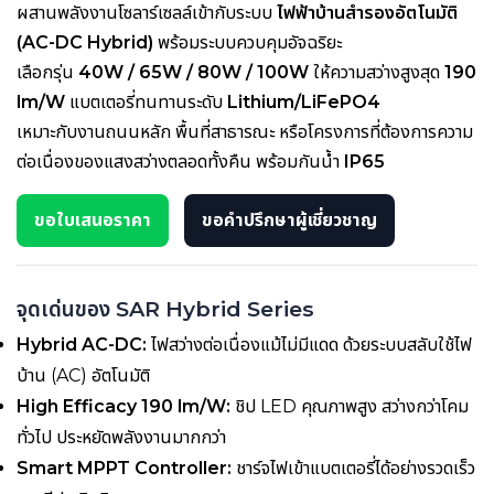
ผสานพลังงานโซลาร์เซลล์เข้ากับระบบ
ไฟฟ้าบ้านสำรองอัตโนมัติ
(AC-DC Hybrid)
พร้อมระบบควบคุมอัจฉริยะ
เลือกรุ่น
40W / 65W / 80W / 100W
ให้ความสว่างสูงสุด
190
lm/W
แบตเตอรี่ทนทานระดับ
Lithium/LiFePO4
เหมาะกับงานถนนหลัก พื้นที่สาธารณะ หรือโครงการที่ต้องการความ
ต่อเนื่องของแสงสว่างตลอดทั้งคืน พร้อมกันน้ำ
IP65
ขอใบเสนอราคา
ขอคำปรึกษาผู้เชี่ยวชาญ
จุดเด่นของ SAR Hybrid Series
Hybrid AC-DC:
ไฟสว่างต่อเนื่องแม้ไม่มีแดด ด้วยระบบสลับใช้ไฟ
บ้าน (AC) อัตโนมัติ
High Efficacy 190 lm/W:
ชิป LED คุณภาพสูง สว่างกว่าโคม
ทั่วไป ประหยัดพลังงานมากกว่า
Smart MPPT Controller:
ชาร์จไฟเข้าแบตเตอรี่ได้อย่างรวดเร็ว