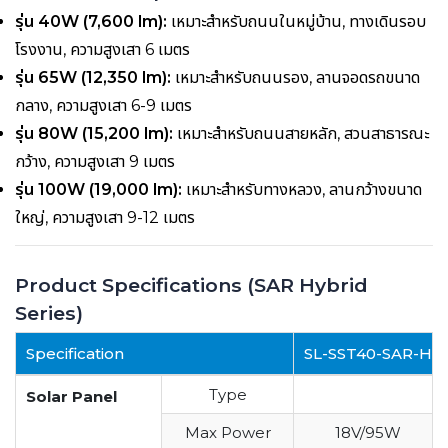
รุ่น 40W (7,600 lm):
เหมาะสำหรับถนนในหมู่บ้าน, ทางเดินรอบ
โรงงาน, ความสูงเสา 6 เมตร
รุ่น 65W (12,350 lm):
เหมาะสำหรับถนนรอง, ลานจอดรถขนาด
กลาง, ความสูงเสา 6-9 เมตร
รุ่น 80W (15,200 lm):
เหมาะสำหรับถนนสายหลัก, สวนสาธารณะ
กว้าง, ความสูงเสา 9 เมตร
รุ่น 100W (19,000 lm):
เหมาะสำหรับทางหลวง, ลานกว้างขนาด
ใหญ่, ความสูงเสา 9-12 เมตร
Product Specifications (SAR Hybrid
Series)
Specification
SL-SST40-SAR-H
Type
Solar Panel
Max Power
18V/95W