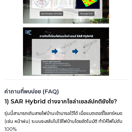
คำถามที่พบบ่อย (FAQ)
1) SAR Hybrid ต่างจากโซล่าเซลล์ปกติยังไง?
รุ่นนี้สามารถเดินสายไฟบ้านเข้ามารอไว้ได้ เมื่อแบตเตอรี่โซลาร์หมด
(เช่น หน้าฝน) ระบบจะสลับไปใช้ไฟบ้านโดยอัตโนมัติ ทำให้ไฟไม่ดับ
100%