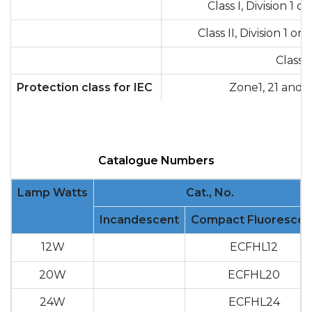
Class I, Division 1 o
Class II, Division 1 or 
Class II
Protection class for IEC
Zone1, 21 and 
Catalogue Numbers
Lamp Watts
Cat., No.
Incandescent
Compact Fluorescen
12W
ECFHL12
20W
ECFHL20
24W
ECFHL24