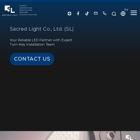
TH
HOME
Sacred Light Co., Ltd. (SL)
Your Reliable LED Partner with Expert
ABOUT US
Turn-Key Installation Team
CONTACT US
PRODUCT
SERVICE
PROJECT REFERENCE
KNOWLEDGE
CONTACT US
LUX CALCULATOR