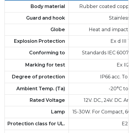
Body material
Rubber coated coppe
Guard and hook
Stainless 
Globe
Heat and impact re
Explosion Protection
Ex d III T
Conforming to
Standards IEC 60079-
Marking for test
Ex II2
Degree of protection
IP66 acc. To I
Ambient Temp. (Ta)
-20°C to +
Rated Voltage
12V. DC., 24V. DC. An
Lamp
15-30W. For Compact, 60
Protection class for UL.
E27