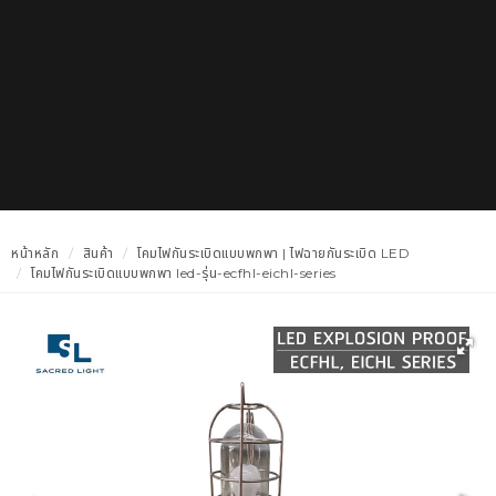
หน้าหลัก
สินค้า
โคมไฟกันระเบิดแบบพกพา | ไฟฉายกันระเบิด LED
โคมไฟกันระเบิดแบบพกพา led-รุ่น-ecfhl-eichl-series