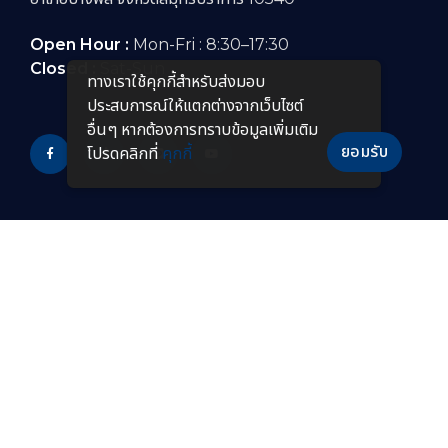
Open Hour :
Mon-Fri : 8:30–17:30
Closed :
Sat-Sun
ทางเราใช้คุกกี้สําหรับส่งมอบ
ประสบการณ์ให้แตกต่างจากเว็บไซต์
อื่นๆ หากต้องการทราบข้อมูลเพิ่มเติม
ยอมรับ
โปรดคลิกที่
คุกกี้
PRODUCTS
หลอดไฟ LED
โคมไฟกันระเบิดแบบยาว
โคมไฟไฮเบย์ LED
โคมไฟฟลัดไลท์กันระเบิด
โคมไฟฟลัดไลท์ LED
โคมไฟไฮเบย์กันระเบิด
โคมไฟถนน LED
โคมไฟกันระเบิด LED