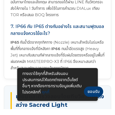
ฉบับภาษาไทยและอังกฤษ สามารถขอได้ผ่าน LINE ทีมวิศวกรจะ
ส่งให้ภายใน 1 วันทำการ เพื่อใช้ในการคำนวณ DIALux เทียบ
TOR หรือเสนอ BOQ โครงการ
7. IP66 กับ IP65 ต่างกันอย่างไร และสนามฟุตบอล
กลางแจ้งควรใช้อะไร?
IP65
กันน้ำฉีดจากทุกทิศทาง (Nozzle) เหมาะสำหรับในร่มหรือ
พื้นที่กึ่งกลางแจ้งที่มีหลังคา
IP66
ทนน้ำฉีดแรงสูง (Heavy
Jet) เหมาะกับสนามกีฬากลางแจ้งที่รับฝนโดยตรงหรืออยู่ในพื้นที่
ฝนตกหนัก MASTERPRO-X3 ที่ IP66 จึงเหมาะสมกว่า
สำหรับสนามฟุตบอลกลางแจ้งทุกภูมิภาค
ทางเราใช้คุกกี้สําหรับส่งมอบ
ประสบการณ์ให้แตกต่างจากเว็บไซต์
อื่นๆ หากต้องการทราบข้อมูลเพิ่มเติม
ยอมรับ
โปรดคลิกที่
คุกกี้
เขียนและตรวจสอบโดยทีมวิศวกรแสง
สว่าง Sacred Light
บทความและข้อมูลสเปคในหน้านี้จัดทำโดย
ทีมวิศวกรแสงสว่าง