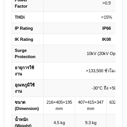
>0.9
Factor
THDi
<15%
IP Rating
IP66
IK Rating
IK08
Surge
10kV (20kV Optional)
Protection
อายุการใช้
>133,500 ชั่วโมง (L70
งาน
อุณหภูมิใช้
-30°C ถึง +50°C
งาน
ขนาด
216×405×195
407×415×347
632×430
(Dimension)
mm
mm
mm
น้ำหนัก
4.5 kg
9.3 kg
14.6 
(Weight)