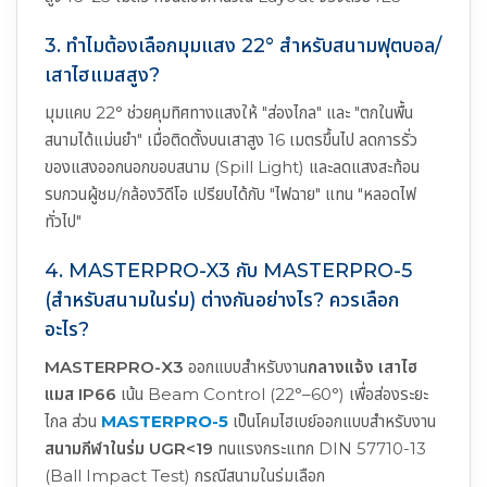
3. ทำไมต้องเลือกมุมแสง 22° สำหรับสนามฟุตบอล/
เสาไฮแมสสูง?
มุมแคบ 22° ช่วยคุมทิศทางแสงให้ "ส่องไกล" และ "ตกในพื้น
สนามได้แม่นยำ" เมื่อติดตั้งบนเสาสูง 16 เมตรขึ้นไป ลดการรั่ว
ของแสงออกนอกขอบสนาม (Spill Light) และลดแสงสะท้อน
รบกวนผู้ชม/กล้องวิดีโอ เปรียบได้กับ "ไฟฉาย" แทน "หลอดไฟ
ทั่วไป"
4. MASTERPRO-X3 กับ MASTERPRO-5
(สำหรับสนามในร่ม) ต่างกันอย่างไร? ควรเลือก
อะไร?
MASTERPRO-X3
ออกแบบสำหรับงาน
กลางแจ้ง เสาไฮ
แมส IP66
เน้น Beam Control (22°–60°) เพื่อส่องระยะ
ไกล ส่วน
MASTERPRO-5
เป็นโคมไฮเบย์ออกแบบสำหรับงาน
สนามกีฬาในร่ม UGR<19
ทนแรงกระแทก DIN 57710-13
(Ball Impact Test) กรณีสนามในร่มเลือก