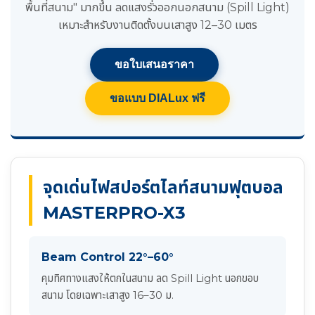
พื้นที่สนาม" มากขึ้น ลดแสงรั่วออกนอกสนาม (Spill Light)
เหมาะสำหรับงานติดตั้งบนเสาสูง 12–30 เมตร
ขอใบเสนอราคา
ขอแบบ DIALux ฟรี
จุดเด่นไฟสปอร์ตไลท์สนามฟุตบอล
MASTERPRO-X3
Beam Control 22°–60°
คุมทิศทางแสงให้ตกในสนาม ลด Spill Light นอกขอบ
สนาม โดยเฉพาะเสาสูง 16–30 ม.