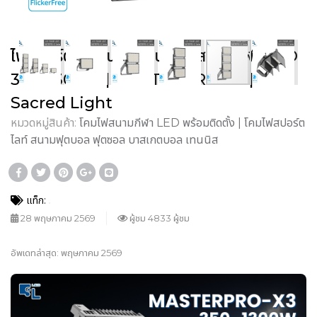
ไฟสปอร์ตไลท์สนามฟุตบอล / สนามกีฬา LED
350–1300W | MASTERPRO-X3 |
Sacred Light
หมวดหมู่สินค้า:
โคมไฟสนามกีฬา LED พร้อมติดตั้ง | โคมไฟสปอร์ต
ไลท์ สนามฟุตบอล ฟุตซอล บาสเกตบอล เทนนิส
แท็ก:
28 พฤษภาคม 2569
ผู้ชม 4833 ผู้ชม
อัพเดทล่าสุด: พฤษภาคม 2569