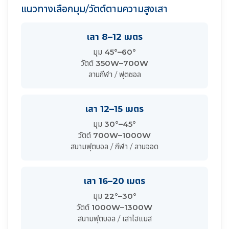
แนวทางเลือกมุม/วัตต์ตามความสูงเสา
เสา 8–12 เมตร
มุม
45°–60°
วัตต์
350W–700W
ลานกีฬา / ฟุตซอล
เสา 12–15 เมตร
มุม
30°–45°
วัตต์
700W–1000W
สนามฟุตบอล / กีฬา / ลานจอด
เสา 16–20 เมตร
มุม
22°–30°
วัตต์
1000W–1300W
สนามฟุตบอล / เสาไฮแมส