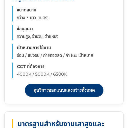
ขนาดสนาม
กว้าง × ยาว (เมตร)
ข้อมูลเสา
ความสูง, จำนวน, ตำแหน่ง
เป้าหมายการใช้งาน
ซ้อม / แข่งขัน / ถ่ายทอดสด / ค่า lux เป้าหมาย
CCT ที่ต้องการ
4000K / 5000K / 6500K
ดูบริการออกแบบแสงสว่างทั้งหมด
มาตรฐานสำหรับงานเสาสูงและ