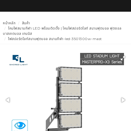
หน้าหลัก
สินค้า
โคมไฟสนามกีฬา LED พร้อมติดตั้ง | โคมไฟสปอร์ตไลท์ สนามฟุตบอล ฟุตซอล
บาสเกตบอล เทนนิส
ไฟสปอร์ตไลท์สนามฟุตบอล สนามกีฬา-led-3501300w-mast