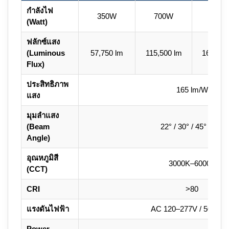
กำลังไฟ
350W
700W
1,000
(Watt)
ฟลักซ์แสง
(Luminous
57,750 lm
115,500 lm
165,000
Flux)
ประสิทธิภาพ
165 lm/W
แสง
มุมลำแสง
(Beam
22° / 30° / 45° / 60°
Angle)
อุณหภูมิสี
3000K–6000K
(CCT)
CRI
>80
แรงดันไฟฟ้า
AC 120–277V / 50–60
Power