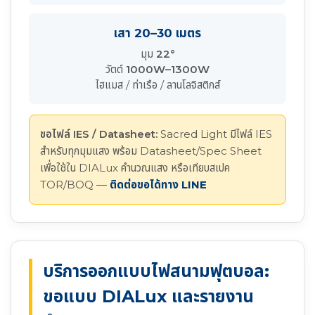
เสา 20–30 เมตร
มุม
22°
วัตต์
1000W–1300W
ไฮแมส / ท่าเรือ / ลานโลจิสติกส์
ขอไฟล์ IES / Datasheet:
Sacred Light มีไฟล์ IES
สำหรับทุกมุมแสง พร้อม Datasheet/Spec Sheet
เพื่อใช้ใน DIALux คำนวณแสง หรือเทียบสเปค
TOR/BOQ —
ติดต่อขอได้ทาง LINE
บริการออกแบบไฟสนามฟุตบอล:
ขอแบบ DIALux และรายงาน