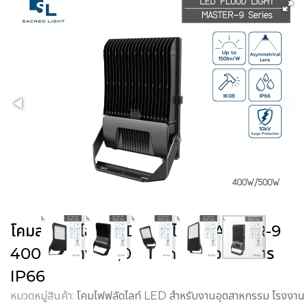
โคมสปอร์ตไลท์ LED ฟลัดไลท์ MASTER-9
400W สว่าง 60,000 lm เลนส์อสมมาตร
IP66
หมวดหมู่สินค้า:
โคมไฟฟลัดไลท์ LED สำหรับงานอุตสาหกรรม โรงงาน