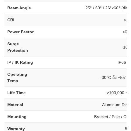
Beam Angle
25° / 60° / 26°x60° (tilt1
CRI
≥7
Power Factor
>0.9
Surge
10k
Protection
IP / IK Rating
IP66 / 
Operating
-30°C ถึง +55°C
Temp
Life Time
>100,000 ชั่
Material
Aluminum Die-C
Mounting
Bracket / Pole / Cl
Warranty
5 ปี