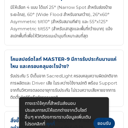
มีให้เลือก 4 แบบ ได้แก่ 25° (Narrow Spot สำหรับส่องป้าย
ระยะไกล), 60° (Wide Flood สำหรับลานกว้าง), 26°x60°
Asymmetric tilt10° (สำหรับสนามกีฬา) และ 55°x125°
Asymmetric tilt55° (สำหรับเสาสูงและพื้นที่กว้างมาก) แจ้ง
สเปกพื้นที่เพื่อให้วิศวกรแนะนำมุมที่เหมาะสมที่สุด
โคมสปอร์ตไลท์ MASTER-9 มีการรับประกันนานแค่
ไหน และครอบคลุมอะไรบ้าง?
รับประกัน 5 ปีเต็มจาก SacredLight ครอบคลุมความผิดปกติจาก
การผลิตและ Driver เสีย ในระหว่างใช้งานปกติ พร้อม Support
จากทีมวิศวกรตลอดอายุการรับประกัน ไม่รวมความเสียหายจากการ
ติดตั้งผิดวิธีหรือภัยธรรมชาติ
ทางเราใช้คุกกี้สําหรับส่งมอบ
ประสบการณ์ให้แตกต่างจากเว็บไซต์
อื่นๆ หากต้องการทราบข้อมูลเพิ่มเติม
สั่งซื้อโคมสปอร์ตไลท์ MASTER-9 400W ได้
ยอมรับ
โปรดคลิกที่
คุกกี้
อย่างไร รองรับงานโปรเจกต์หรือไม่?