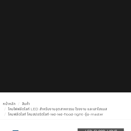
หน้าหลัก
สินค้า
โคมไฟฟลัดไลท์ LED สำหรับงานอุตสาหกรรม โรงงาน และเสาไฮแมส
โคมฟลัดไลท์ โคมสปอร์ตไลท์-led-led-flood-light-รุ่น-master