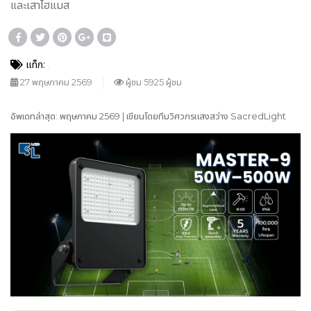
และเสาไฮแมส
แท็ก:
27 พฤษภาคม 2569
ผู้ชม 5925 ผู้ชม
อัพเดทล่าสุด: พฤษภาคม 2569 | เขียนโดยทีมวิศวกรแสงสว่าง SacredLight