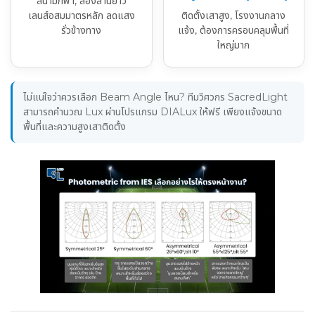
สนามกีฬา, ส่องลานยาว
เลนส์อสมมาตรหลัก ลดแสง
ติดตั้งเสาสูง, โรงงานกลาง
รั่วข้างทาง
แจ้ง, ต้องการครอบคลุมพื้นที่
ใหญ่มาก
ไม่แน่ใจว่าควรเลือก Beam Angle ไหน? ทีมวิศวกร SacredLight
สามารถคำนวณ Lux ผ่านโปรแกรม DIALux ให้ฟรี เพียงแจ้งขนาด
พื้นที่และความสูงเสาติดตั้ง