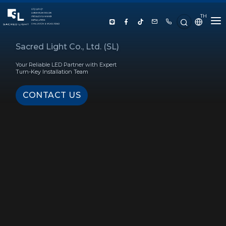
TH
HOME
Sacred Light Co., Ltd. (SL)
Your Reliable LED Partner with Expert
ABOUT US
Turn-Key Installation Team
CONTACT US
PRODUCT
SERVICE
PROJECT REFERENCE
KNOWLEDGE
CONTACT US
LUX CALCULATOR