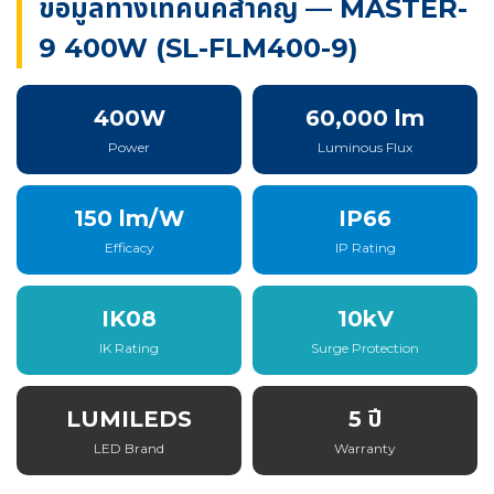
ข้อมูลทางเทคนิคสำคัญ — MASTER-
9 400W (SL-FLM400-9)
400W
60,000 lm
Power
Luminous Flux
150 lm/W
IP66
Efficacy
IP Rating
IK08
10kV
IK Rating
Surge Protection
LUMILEDS
5 ปี
LED Brand
Warranty