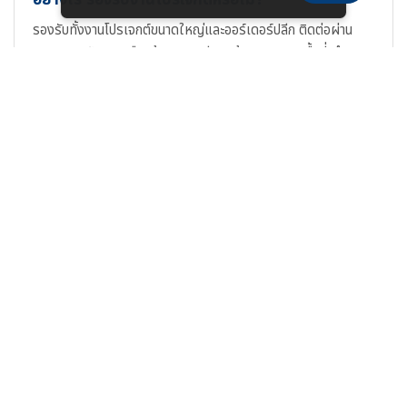
รองรับทั้งงานโปรเจกต์ขนาดใหญ่และออร์เดอร์ปลีก ติดต่อผ่าน
LINE Official หรือแจ้งรายละเอียดหน้างาน (ขนาดพื้นที่, จำนวน,
ความสูงเสา) ทีมวิศวกรจะจัดทำใบเสนอราคา, IES File และแบบ
DIALux สำหรับยื่น BOQ ได้ครบถ้วน
เกี่ยวกับผู้เขียนและทีมงาน
เนื้อหาหน้านี้ตรวจสอบและจัดทำโดย
ทีมวิศวกรแสงสว่าง
SacredLight
ผู้มีประสบการณ์ออกแบบระบบไฟ LED สำหรับ
สนามกีฬา โรงงาน และโปรเจกต์ภาครัฐมากกว่า 10 ปี ข้อมูลสเปก
ทางเทคนิคอ้างอิงจาก Datasheet ผู้ผลิตและผลการทดสอบ IES
File จริง
สินค้าและบริการที่เกี่ยวข้อง