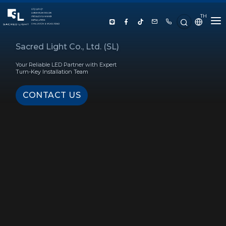
TH
HOME
Sacred Light Co., Ltd. (SL)
Your Reliable LED Partner with Expert
ABOUT US
Turn-Key Installation Team
CONTACT US
PRODUCT
SERVICE
PROJECT REFERENCE
KNOWLEDGE
CONTACT US
LUX CALCULATOR