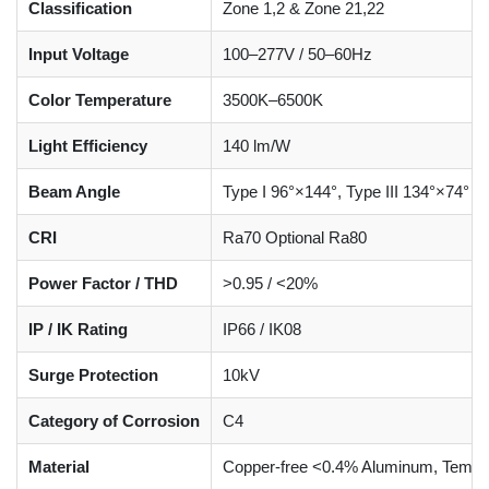
Classification
Zone 1,2 & Zone 21,22
Input Voltage
100–277V / 50–60Hz
Color Temperature
3500K–6500K
Light Efficiency
140 lm/W
Beam Angle
Type I 96°×144°, Type III 134°×74° Til
CRI
Ra70 Optional Ra80
Power Factor / THD
>0.95 / <20%
IP / IK Rating
IP66 / IK08
Surge Protection
10kV
Category of Corrosion
C4
Material
Copper-free <0.4% Aluminum, Tempe