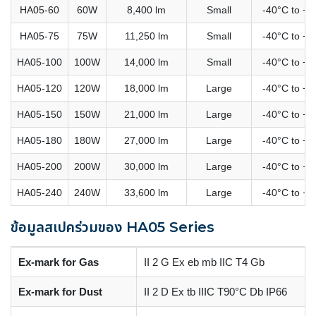
HA05-60
60W
8,400 lm
Small
-40°C to +6
HA05-75
75W
11,250 lm
Small
-40°C to +6
HA05-100
100W
14,000 lm
Small
-40°C to +6
HA05-120
120W
18,000 lm
Large
-40°C to +6
HA05-150
150W
21,000 lm
Large
-40°C to +6
HA05-180
180W
27,000 lm
Large
-40°C to +5
HA05-200
200W
30,000 lm
Large
-40°C to +5
HA05-240
240W
33,600 lm
Large
-40°C to +5
ข้อมูลสเปคร่วมของ HA05 Series
Ex-mark for Gas
II 2 G Ex eb mb IIC T4 Gb
Ex-mark for Dust
II 2 D Ex tb IIIC T90°C Db IP66