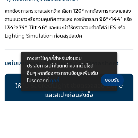
หากต้องการกระจายแสงกว้าง เลือก
120°
หากต้องการกระจายแสง
ตามแนวยาวหรือควบคุมทิศทางแสง ควรพิจารณา
96°×144°
หรือ
134°×74° Tilt 46°
และแนะนำให้ตรวจสอบด้วยไฟล์ IES หรือ
Lighting Simulation ก่อนสรุปสเปค
ทางเราใช้คุกกี้สําหรับส่งมอบ
ขอใบเสนอราคา / เทียบสเปค / ขอ Datasheet
ประสบการณ์ให้แตกต่างจากเว็บไซต์
อื่นๆ หากต้องการทราบข้อมูลเพิ่มเติม
ยอมรับ
โปรดคลิกที่
คุกกี้
ให้ทีม SacredLight ช่วยตรวจสอบ Zone
และสเปคก่อนสั่งซื้อ
สนใจโคมไฟกันระเบิด LED ไฮเบย์
HA05 Series
สำหรับ
โรงงาน ปิโตรเคมี แท่นขุดเจาะ หรือพื้นที่เสี่ยงระเบิด สามารถ
ทัก LINE พร้อมแจ้ง
รุ่น / วัตต์ / มุมแสง / รูปแบบติดตั้ง /
Zone หน้างาน / จำนวนที่ต้องการ
เพื่อให้เจ้าหน้าที่ช่วย