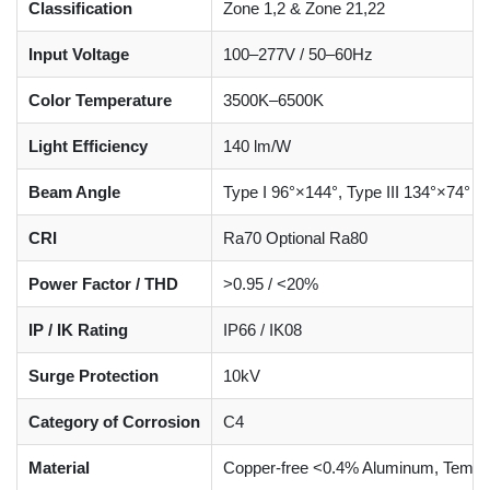
Classification
Zone 1,2 & Zone 21,22
Input Voltage
100–277V / 50–60Hz
Color Temperature
3500K–6500K
Light Efficiency
140 lm/W
Beam Angle
Type I 96°×144°, Type III 134°×74° Til
CRI
Ra70 Optional Ra80
Power Factor / THD
>0.95 / <20%
IP / IK Rating
IP66 / IK08
Surge Protection
10kV
Category of Corrosion
C4
Material
Copper-free <0.4% Aluminum, Tempe