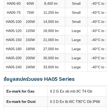
HA05-60
60W
8,400 lm
Small
-40°C to +6
HA05-75
75W
11,250 lm
Small
-40°C to +6
HA05-100
100W
14,000 lm
Small
-40°C to +6
HA05-120
120W
18,000 lm
Large
-40°C to +6
HA05-150
150W
21,000 lm
Large
-40°C to +6
HA05-180
180W
27,000 lm
Large
-40°C to +5
HA05-200
200W
30,000 lm
Large
-40°C to +5
HA05-240
240W
33,600 lm
Large
-40°C to +5
ข้อมูลสเปคร่วมของ HA05 Series
Ex-mark for Gas
II 2 G Ex eb mb IIC T4 Gb
Ex-mark for Dust
II 2 D Ex tb IIIC T90°C Db IP66