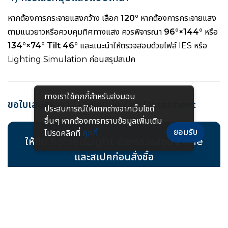
หากต้องการกระจายแสงกว้าง เลือก
120°
หากต้องการกระจายแสง
ตามแนวยาวหรือควบคุมทิศทางแสง ควรพิจารณา
96°×144°
หรือ
134°×74° Tilt 46°
และแนะนำให้ตรวจสอบด้วยไฟล์ IES หรือ
Lighting Simulation ก่อนสรุปสเปค
ทางเราใช้คุกกี้สําหรับส่งมอบ
ขอใบเสนอราคา / เทียบสเปค / ขอ Datasheet
ประสบการณ์ให้แตกต่างจากเว็บไซต์
อื่นๆ หากต้องการทราบข้อมูลเพิ่มเติม
ยอมรับ
โปรดคลิกที่
คุกกี้
ให้ทีม SacredLight ช่วยตรวจสอบ Zone
และสเปคก่อนสั่งซื้อ
สนใจโคมไฟกันระเบิด LED ไฮเบย์
HA05 Series
สำหรับ
โรงงาน ปิโตรเคมี แท่นขุดเจาะ หรือพื้นที่เสี่ยงระเบิด สามารถ
ทัก LINE พร้อมแจ้ง
รุ่น / วัตต์ / มุมแสง / รูปแบบติดตั้ง /
Zone หน้างาน / จำนวนที่ต้องการ
เพื่อให้เจ้าหน้าที่ช่วย