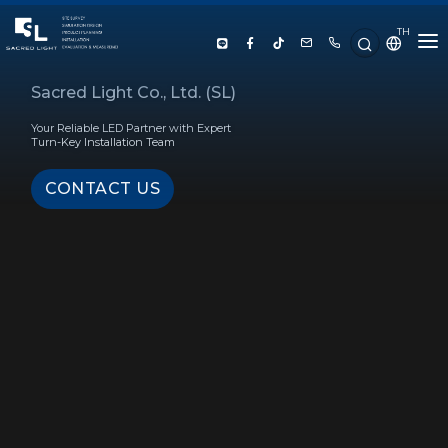
TH
HOME
Sacred Light Co., Ltd. (SL)
Your Reliable LED Partner with Expert
ABOUT US
Turn-Key Installation Team
CONTACT US
PRODUCT
SERVICE
PROJECT REFERENCE
KNOWLEDGE
CONTACT US
LUX CALCULATOR