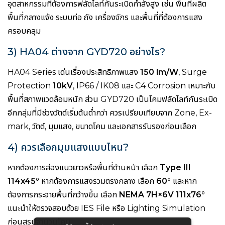
อุตสาหกรรมที่ต้องการฟลัดไลท์กันระเบิดกำลังสูง เช่น พื้นที่ผลิต
พื้นที่กลางแจ้ง ระบบท่อ ถัง เครื่องจักร และพื้นที่ที่ต้องการแสง
ครอบคลุม
3) HA04 ต่างจาก GYD720 อย่างไร?
HA04 Series เด่นเรื่องประสิทธิภาพแสง
150 lm/W
, Surge
Protection
10kV
, IP66 / IK08 และ C4 Corrosion เหมาะกับ
พื้นที่สภาพแวดล้อมหนัก ส่วน GYD720 เป็นโคมฟลัดไลท์กันระเบิด
อีกกลุ่มที่มีช่วงวัตต์เริ่มต้นต่ำกว่า ควรเปรียบเทียบจาก Zone, Ex-
mark, วัตต์, มุมแสง, ขนาดโคม และเอกสารรับรองก่อนเลือก
4) ควรเลือกมุมแสงแบบไหน?
หากต้องการส่องแนวยาวหรือพื้นที่ด้านหน้า เลือก
Type III
114x45°
หากต้องการแสงรวมตรงกลาง เลือก
60°
และหาก
ต้องการกระจายพื้นที่กว้างขึ้น เลือก
NEMA 7H×6V 111x76°
แนะนำให้ตรวจสอบด้วย IES File หรือ Lighting Simulation
ก่อนสรุปจำนวนโคม