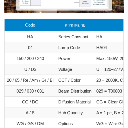
Code
ความหมาย
HA
Series Constant
HA
04
Lamp Code
HA04
150 / 200 / 240
Power
Max. 150W, 200
U / D3
Voltage
U = 120–277Vac
20 / 65 / Re / Am / Gr / Bl
CCT / Color
20 = 2000K, 65 
029 / 030 / 031
Beam Distribution
029 = T00803 Ty
CG / DG
Diffusion Material
CG = Clear Glas
A / B
Hub Quantity
A = 1 pc, B = 2 
WG / GS / DM
Options
WG = Wire Guard