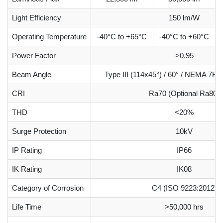
Light Efficiency
150 lm/W
Operating Temperature
-40°C to +65°C
-40°C to +60°C
Power Factor
>0.95
Beam Angle
Type III (114x45°) / 60° / NEMA 7H
CRI
Ra70 (Optional Ra80)
THD
<20%
Surge Protection
10kV
IP Rating
IP66
IK Rating
IK08
Category of Corrosion
C4 (ISO 9223:2012)
Life Time
>50,000 hrs