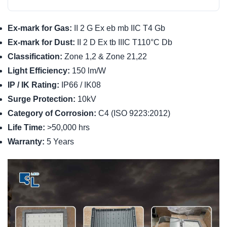
Ex-mark for Gas:
II 2 G Ex eb mb IIC T4 Gb
Ex-mark for Dust:
II 2 D Ex tb IIIC T110°C Db
Classification:
Zone 1,2 & Zone 21,22
Light Efficiency:
150 lm/W
IP / IK Rating:
IP66 / IK08
Surge Protection:
10kV
Category of Corrosion:
C4 (ISO 9223:2012)
Life Time:
>50,000 hrs
Warranty:
5 Years