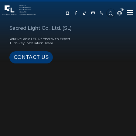
TH
HOME
Sacred Light Co., Ltd. (SL)
Your Reliable LED Partner with Expert
ABOUT US
Turn-Key Installation Team
CONTACT US
PRODUCT
SERVICE
PROJECT REFERENCE
KNOWLEDGE
CONTACT US
LUX CALCULATOR