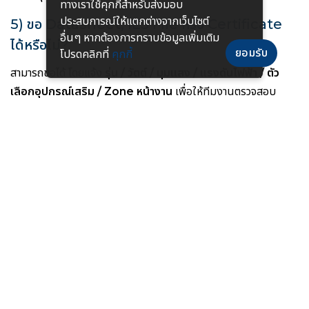
ทางเราใช้คุกกี้สําหรับส่งมอบ
ประสบการณ์ให้แตกต่างจากเว็บไซต์
5) ขอ Datasheet, IES File หรือ Certificate
อื่นๆ หากต้องการทราบข้อมูลเพิ่มเติม
ได้หรือไม่?
ยอมรับ
โปรดคลิกที่
คุกกี้
สามารถขอได้ โดยแจ้ง
รุ่น / วัตต์ / มุมแสง / แรงดันไฟฟ้า / ตัว
เลือกอุปกรณ์เสริม / Zone หน้างาน
เพื่อให้ทีมงานตรวจสอบ
เอกสารที่ตรงกับรุ่นก่อนส่งให้ใช้งานจริง
สินค้าและหน้าที่เกี่ยวข้อง
โคมไฟกันระเบิด LED รวมทุกรุ่น
โคมไฟกันระเบิด LED ฟลัดไลท์ GYD720 Series
โคมไฟกันระเบิด LED ฟลัดไลท์ GYD780 Series
บริการออกแบบแสงสว่าง DIALux / Lighting Simulation