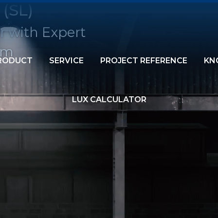
 (SL)
r with Expert
am
RODUCT
SERVICE
PROJECT REFERENCE
KN
LUX CALCULATOR