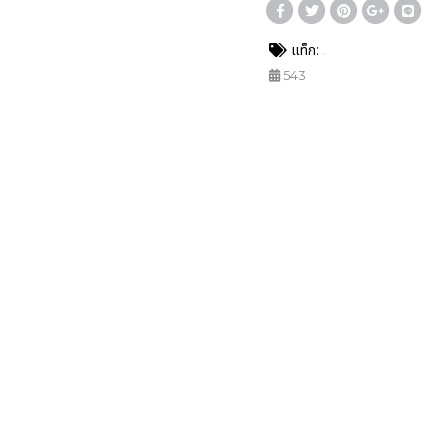
แท็ก:
543