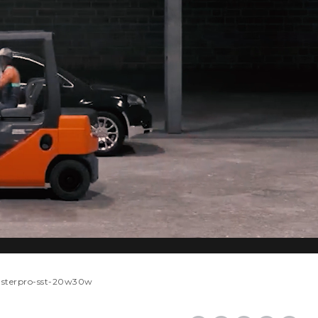
-masterpro-sst-20w30w