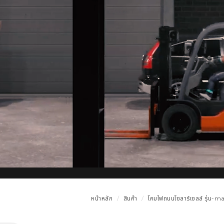
หน้าหลัก
สินค้า
โคมไฟถนนโซลาร์เซลล์ รุ่น