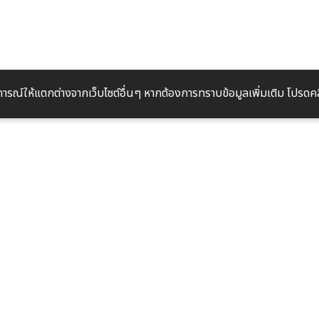
ารณ์ให้แตกต่างจากเว็บไซต์อื่นๆ หากต้องการทราบข้อมูลเพิ่มเติม โปรดคล
PRODUCTS
หลอดไฟ LED
โคมไฟไฮเบย์ LED
โคมไฟฟลัดไลท์ LED
โคมไฟถนน LED
แก้ว
โคมไฟถนนโซล่าเซลล์