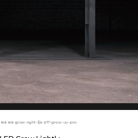
ม้ led-led-grow-light-รุ่น-sl17-grow-uv-pro