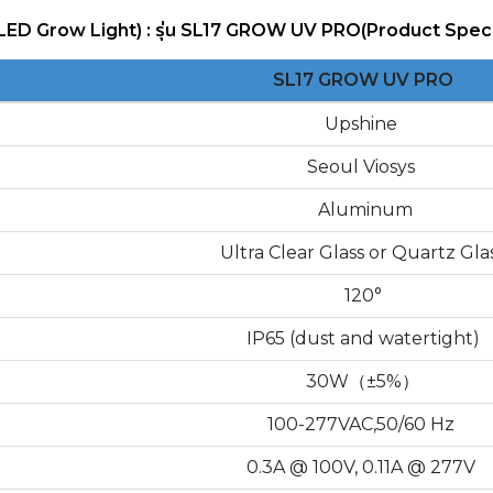
 (LED Grow Light) : รุ่น SL17 GROW UV PRO
(Product Speci
SL17 GROW UV PRO
Upshine
Seoul Viosys
Aluminum
Ultra Clear Glass or Quartz Gla
120°
IP65 (dust and watertight)
30W（±5%）
100-277VAC,50/60 Hz
0.3A @ 100V, 0.11A @ 277V