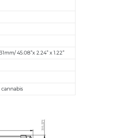
 31mm/ 45.08”x 2.24” x 1.22”
 cannabis