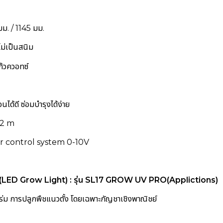
มม. / 1145 มม.
ม่เป็นสนิม
้วควอทซ์
ด้ดี ซ่อมบำรุงได้ง่าย
1.2 m
ter control system 0-10V
D (LED Grow Light) : รุ่น SL17 GROW UV PRO
(Applictions)
่ม การปลูกพืชแนวตั้ง โดยเฉพาะกัญชาเชิงพาณิชย์