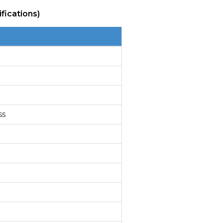
fications)
ss