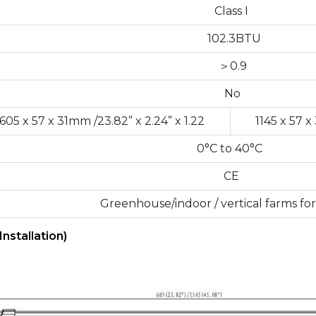
Class I
102.3BTU
＞0.9
No
605 x 57 x 31mm /23.82” x 2.24” x 1.22
1145 x 57 x
0°C to 40°C
CE
Greenhouse/indoor / vertical farms for
Installation)