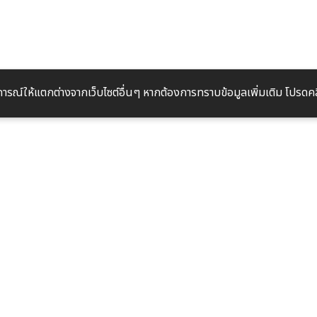
ารณ์ให้แตกต่างจากเว็บไซต์อื่นๆ หากต้องการทราบข้อมูลเพิ่มเติม โปรดคล
PRODUCTS
หลอดไฟ LED
โคมไฟไฮเบย์ LED
โคมไฟฟลัดไลท์ LED
โคมไฟถนน LED
แก้ว
โคมไฟถนนโซล่าเซลล์