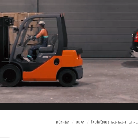
หน้าหลัก
สินค้า
โคมไฟไฮเบย์ led-led-high-