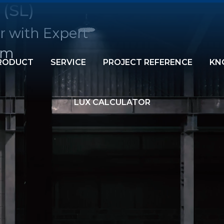
 (SL)
r with Expert
am
RODUCT
SERVICE
PROJECT REFERENCE
KN
LUX CALCULATOR