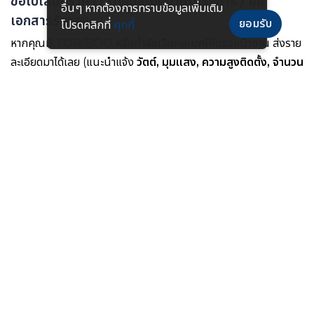
ขอใบเสนอราคา / เทียบสเปคงานโครงการ / ขอ
อื่นๆ หากต้องการทราบข้อมูลเพิ่มเติม
เอกสารรับรอง
ยอมรับ
โปรดคลิกที่
คุกกี้
หากคุณมี TOR/BOQ หรือกำลังเลือกสเปคให้ตรงหน้างาน ส่งราย
ละเอียดมาได้เลย (แนะนำแจ้ง
วัตต์, มุมแสง, ความสูงติดตั้ง, จำนวน
โคม, รูปหน้างาน
)
ติดต่อแอดมินทาง LINE คลิก