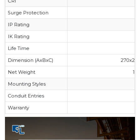
CRI
Surge Protection
IP Rating
IK Rating
Life Time
Dimension (AxBxC)
270x220
Net Weight
10.
Mounting Styles
Conduit Entries
Warranty