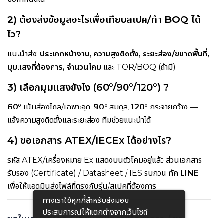
2) ต้องส่งข้อมูลอะไรเพื่อเทียบสเปค/ทำ BOQ ได้
ไว?
แนะนำส่ง:
ประเภทหน้างาน, ความสูงติดตั้ง, ระยะส่อง/ขนาดพื้นที่,
มุมแสงที่ต้องการ, จำนวนโคม
และ TOR/BOQ (ถ้ามี)
3) เลือกมุมแสงยังไง (60°/90°/120°) ?
60°
เน้นส่องไกล/เฉพาะจุด,
90°
สมดุล,
120°
กระจายกว้าง —
แจ้งความสูงติดตั้งและระยะส่อง ทีมช่วยแนะนำได้
4) ขอเอกสาร ATEX/IECEx ได้อย่างไร?
รหัส ATEX/เครื่องหมาย Ex แสดงบนตัวโคมอยู่แล้ว ส่วนเอกสาร
รับรอง (Certificate) / Datasheet / IES รบกวน
ทัก LINE
เพื่อให้แอดมินส่งไฟล์ที่ตรงกับรุ่น/สเปคที่ต้องการ
ทางเราใช้คุกกี้สําหรับส่งมอบ
ประสบการณ์ให้แตกต่างจากเว็บไซต์