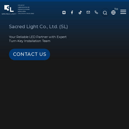
TH
HOME
Sacred Light Co., Ltd. (SL)
Your Reliable LED Partner with Expert
ABOUT US
Turn-Key Installation Team
CONTACT US
PRODUCT
SERVICE
PROJECT REFERENCE
KNOWLEDGE
CONTACT US
LUX CALCULATOR