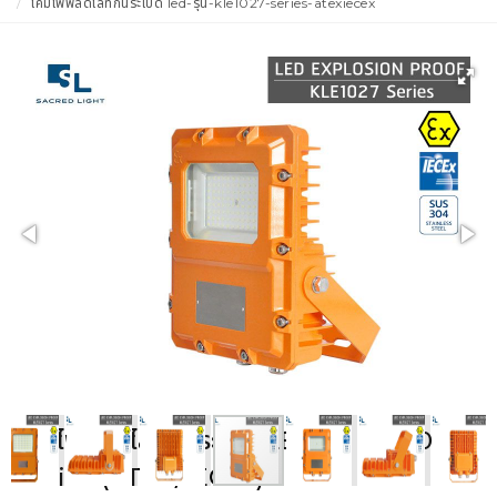
โคมไฟฟลัดไลท์กันระเบิด led-รุ่น-kle1027-series-atexiecex
โคมไฟฟลัดไลท์กันระเบิด LED รุ่น KLE1027
Series (ATEX/IECEx)