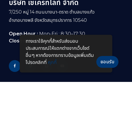
บริษัท เซเครทไลท์ จำกัด
7/250 หมู่ 14 ถนนบางนา-ตราด ตำบลบางแก้ว
อำเภอบางพลี จังหวัดสมุทรปราการ 10540
Open Hour :
Mon-Fri : 8:30–17:30
Closed :
Sat-Sun
ทางเราใช้คุกกี้สําหรับส่งมอบ
ประสบการณ์ให้แตกต่างจากเว็บไซต์
อื่นๆ หากต้องการทราบข้อมูลเพิ่มเติม
ยอมรับ
โปรดคลิกที่
คุกกี้
PRODUCTS
หลอดไฟ LED
โคมไฟกันระเบิดแบบยาว
โคมไฟไฮเบย์ LED
โคมไฟฟลัดไลท์กันระเบิด
โคมไฟฟลัดไลท์ LED
โคมไฟไฮเบย์กันระเบิด