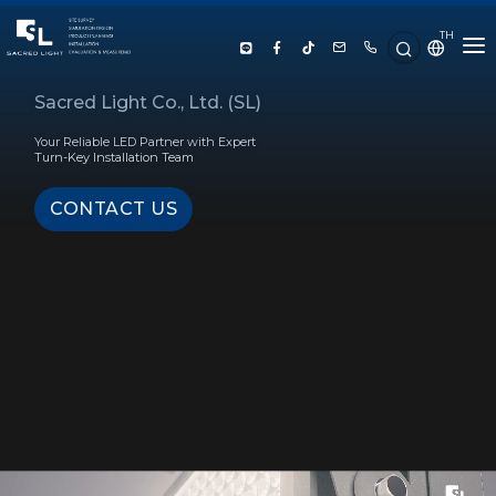
TH
HOME
Sacred Light Co., Ltd. (SL)
Your Reliable LED Partner with Expert
ABOUT US
Turn-Key Installation Team
CONTACT US
PRODUCT
SERVICE
PROJECT REFERENCE
KNOWLEDGE
CONTACT US
LUX CALCULATOR