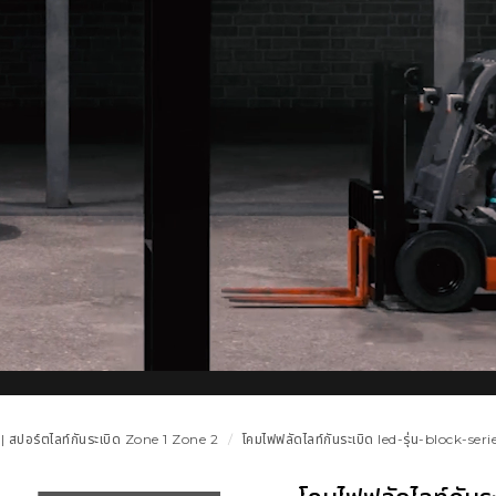
 | สปอร์ตไลท์กันระเบิด Zone 1 Zone 2
โคมไฟฟลัดไลท์กันระเบิด led-รุ่น-block-ser