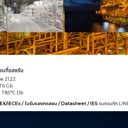
นที่รองรับ
e 21,22
 T6 Gb
IC T85°C Db
EX/IECEx / ใบรับรองทดสอบ / Datasheet / IES
รบกวนทัก LI