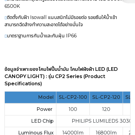
6500K
ติดตั้งกับฝ้า Isowall แนบสนิทไม่มีรอยต่อ รอยซึมให้น้ำเข้า
สามารถฉีดล้างทำความสะอาดได้อย่างมั่นใจ
มาตราฐานการกันน้ำและกันฝุ่น IP66
ข้อมูลจำเพาะของ
โคมไฟปั๊มน้ำมัน โคมไฟฝังฝ้า LED (LED
CANOPY LIGHT) :
รุ่น CP2 Series (Product
Specifications)
Model
SL-CP2-100
SL-CP2-120
SL-
Power
100
120
LED Chip
PHILIPS LUMILEDS 3030 
Luminous Flux
14000lm
16800lm
21