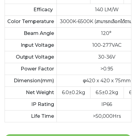
Efficacy
140 LM/W
Color Temperature
3000K-6500K (สามารถเลือกได้ตามกา
Beam Angle
120°
Input Voltage
100-277VAC
Output Voltage
30-36V
Power Factor
>0.95
Dimension(mm)
φ420 x 420 x 75mm
Net Weight
6.0±0.2kg
6.5±0.2kg
6.
IP Rating
IP66
Life Time
>50,000Hrs