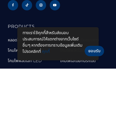
PRODUCTS
ทางเราใช้คุกกี้สําหรับส่งมอบ
ประสบการณ์ให้แตกต่างจากเว็บไซต์
หลอดไฟ LED
โคมไฟกันระเบิดแบบยาว
อื่นๆ หากต้องการทราบข้อมูลเพิ่มเติม
โคมไฟไฮเบย์ LED
โคมไฟฟลัดไลท์กันระเบิด
ยอมรับ
โปรดคลิกที่
คุกกี้
โคมไฟฟลัดไลท์ LED
โคมไฟไฮเบย์กันระเบิด
โคมไฟถนน LED
โคมไฟกันระเบิด LED
โคมไฟถนนโซล่าเซลล์
โคมไฟกันระเบิดแบบพกพา
โคมไฟไฮเบย์แบบฝังฝ้า โคม
โคมไฟทนความร้อนสูง
ไฟปั๊มน้ำมัน LED
โคมไฟสำหรับห้องเย็น
โคมไฟกันระเบิด LED
อุตสาหกรรมอาหาร