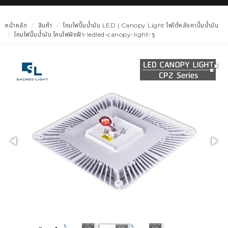
หน้าหลัก
สินค้า
โคมไฟปั๊มน้ำมัน LED | Canopy Light ไฟใต้หลังคาปั๊มน้ำมัน
โคมไฟปั๊มน้ำมัน โคมไฟฝังฝ้า-ledled-canopy-light-รุ