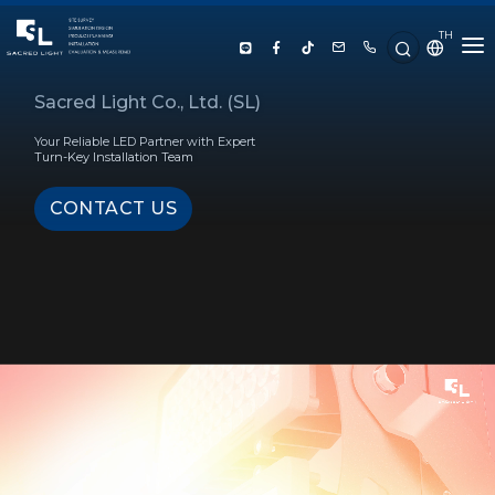
TH
HOME
Sacred Light Co., Ltd. (SL)
Your Reliable LED Partner with Expert
ABOUT US
Turn-Key Installation Team
CONTACT US
PRODUCT
SERVICE
PROJECT REFERENCE
KNOWLEDGE
CONTACT US
LUX CALCULATOR