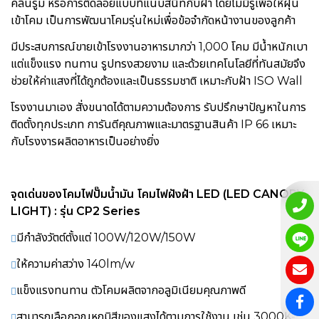
คลีนรูม หรือการติดลอยแบบที่แนบสนิทกับฝ้า โดยไม่มีรูเพื่อให้ฝุ่น
เข้าโคม เป็นการพัฒนาโคมรุ่นใหม่เพื่อข้อจำกัดหน้างานของลูกค้า
มีประสบการณ์ขายเข้าโรงงานอาหารมากว่า 1,000 โคม มีน้ำหนักเบา
แต่แข็งแรง ทนทาน รูปทรงสวยงาม และด้วยเทคโนโลยีที่ทันสมัยจึง
ช่วยให้ค่าแสงที่ได้ถูกต้องและเป็นธรรมชาติ เหมาะกับฝ้า ISO Wall
โรงงานมาเอง สั่งขนาดได้ตามความต้องการ รับปรึกษาปัญหาในการ
ติดตั้งทุกประเภท การันตีคุณภาพและมาตรฐานสินค้า IP 66 เหมาะ
กับโรงงารผลิตอาหารเป็นอย่างยิ่ง
จุดเด่นของ
โคมไฟปั๊มน้ำมัน โคมไฟฝังฝ้า LED (LED CANOPY
LIGHT) :
รุ่น CP2 Series
มีกำลังวัตต์ตั้งแต่ 100W/120W/150W
ให้ความค่าสว่าง 140lm/w
แข็งแรงทนทาน ตัวโคมผลิตจากอลูมิเนียมคุณภาพดี
สามารถเลือกอุณหภูมิสีของแสงได้ตามการใช้งาน เช่น 3000K-