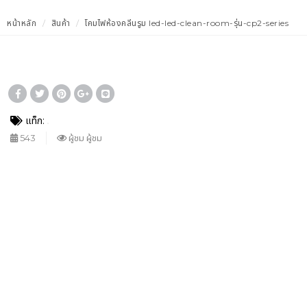
หน้าหลัก
สินค้า
โคมไฟห้องคลีนรูม led-led-clean-room-รุ่น-cp2-series
แท็ก:
543
ผู้ชม ผู้ชม