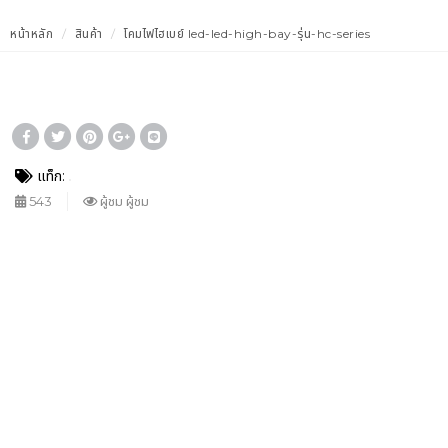
หน้าหลัก
สินค้า
โคมไฟไฮเบย์ led-led-high-bay-รุ่น-hc-series
แท็ก:
543
ผู้ชม ผู้ชม