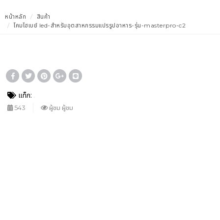
หน้าหลัก
สินค้า
โคมไฮเบย์ led-สำหรับอุตสาหกรรมแปรรูปอาหาร-รุ่น-masterpro-c2
แท็ก:
543
ผู้ชม ผู้ชม